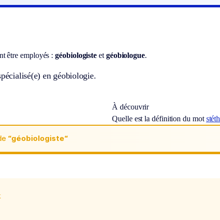
t être employés :
géobiologiste
et
géobiologue
.
spécialisé(e) en géobiologie.
À découvrir
Quelle est la définition du mot
stét
de
“géobiologiste“
x