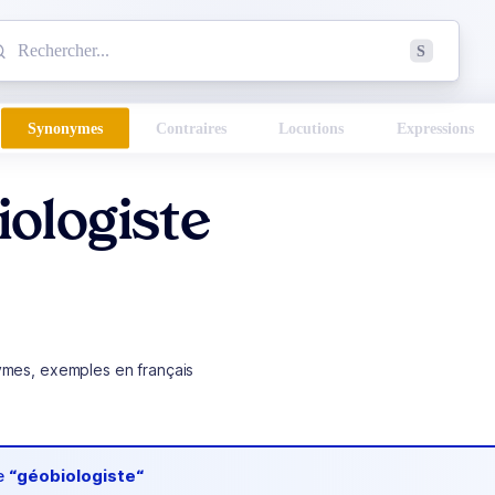
mmencez à chercher un mot dans le dictionnaire :
S
esults found.
Synonymes
Contraires
Locutions
Expressions
ologiste
ymes, exemples en français
de
“géobiologiste“