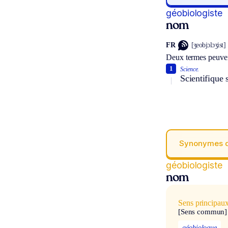
géobiologiste
nom
FR
[ʒeobjɔlɔʒist]
Deux termes peuven
1
Science.
Scientifique 
Synonymes 
géobiologiste
nom
Sens principau
[Sens commun]
géobiologue