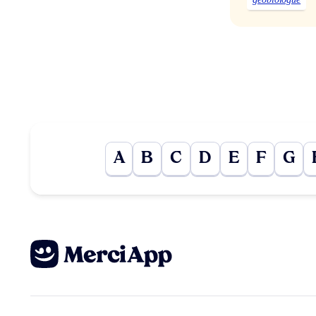
A
B
C
D
E
F
G