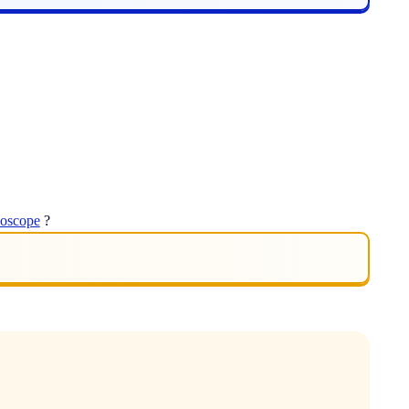
hoscope
?