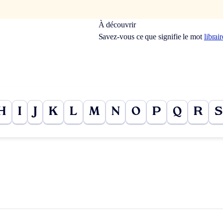
À découvrir
Savez-vous ce que signifie le mot
librai
H
I
J
K
L
M
N
O
P
Q
R
S