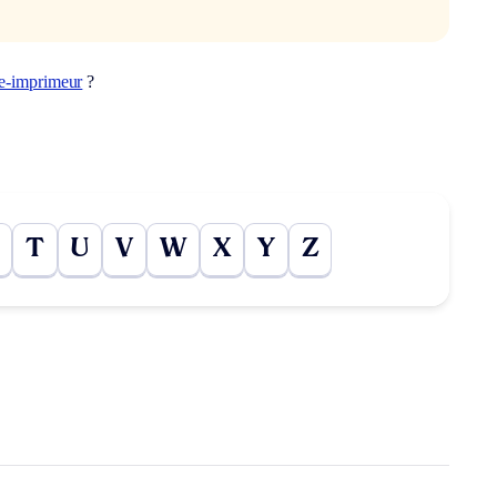
re-imprimeur
?
T
U
V
W
X
Y
Z