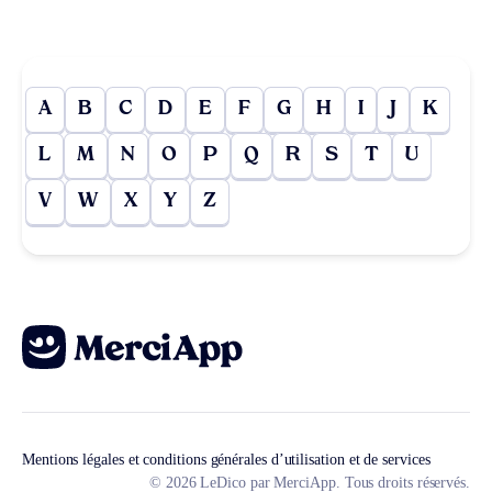
A
B
C
D
E
F
G
H
I
J
K
L
M
N
O
P
Q
R
S
T
U
V
W
X
Y
Z
Mentions légales et conditions générales d’utilisation et de services
© 2026 LeDico par MerciApp. Tous droits réservés.