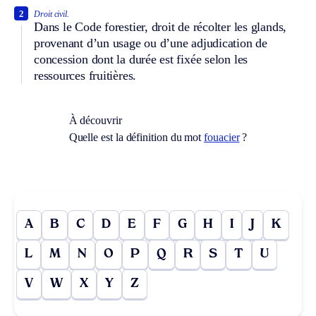
2
Droit civil.
Dans le Code forestier, droit de récolter les glands,
provenant d’un usage ou d’une adjudication de
concession dont la durée est fixée selon les
ressources fruitières.
À découvrir
Quelle est la définition du mot
fouacier
?
A
B
C
D
E
F
G
H
I
J
K
L
M
N
O
P
Q
R
S
T
U
V
W
X
Y
Z