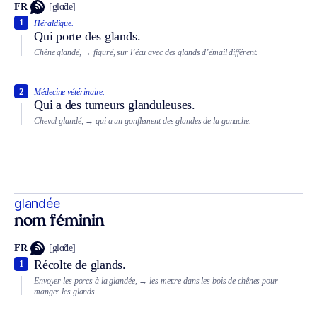
FR
[glɑ̃de]
1
Héraldique.
Qui porte des glands.
Chêne glandé,
→ figuré, sur l’écu avec des glands d’émail différent.
2
Médecine vétérinaire.
Qui a des tumeurs glanduleuses.
Cheval glandé,
→ qui a un gonflement des glandes de la ganache.
glandée
nom féminin
FR
[glɑ̃de]
Récolte de glands.
1
Envoyer les porcs à la glandée,
→ les mettre dans les bois de chênes pour
manger les glands.