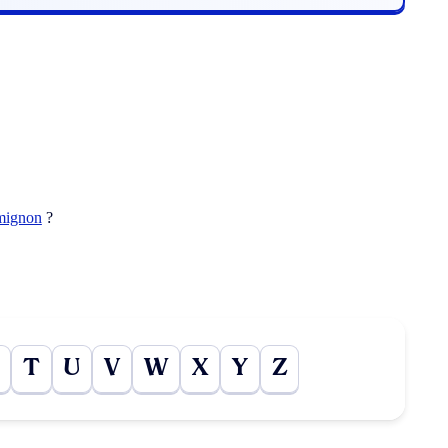
mignon
?
T
U
V
W
X
Y
Z