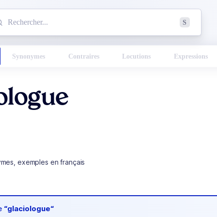
mmencez à chercher un mot dans le dictionnaire :
S
esults found.
Synonymes
Contraires
Locutions
Expressions
ologue
ymes, exemples en français
de
“glaciologue“