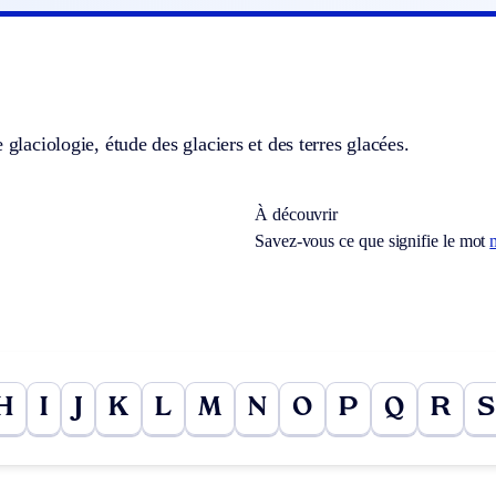
e glaciologie, étude des glaciers et des terres glacées.
À découvrir
Savez-vous ce que signifie le mot
H
I
J
K
L
M
N
O
P
Q
R
S