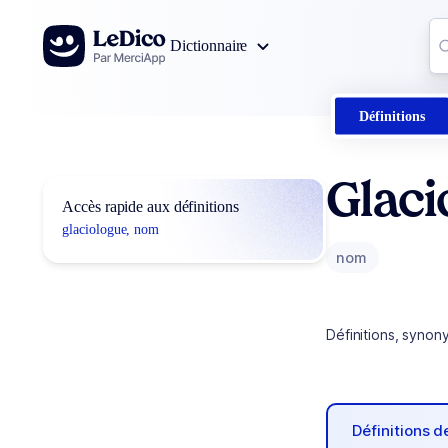
Aller au contenu
Co
Dictionnaire
0
r
Définitions
Glaci
Accès rapide aux définitions
glaciologue, nom
nom
Définitions, synon
Définitions 