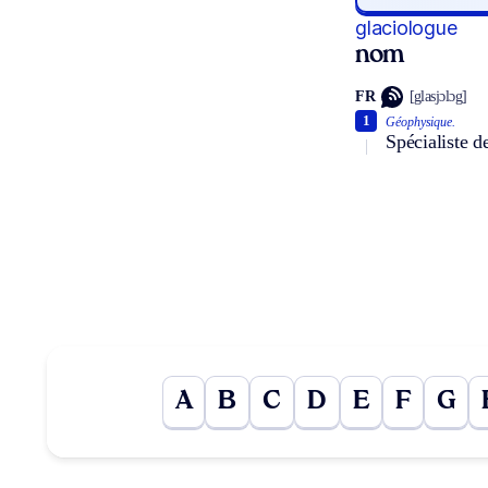
glaciologue
nom
FR
[glasjɔlɔg]
1
Géophysique.
Spécialiste d
A
B
C
D
E
F
G