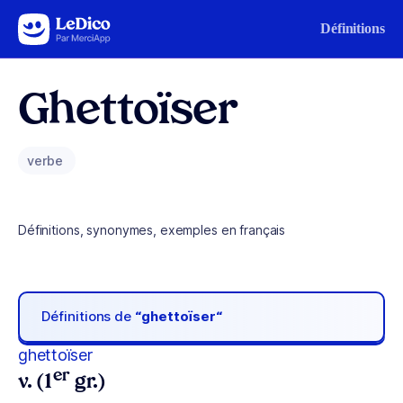
Aller au contenu
Définitions
Ghettoïser
verbe
Définitions, synonymes, exemples en français
Définitions de
“ghettoïser“
ghettoïser
er
v. (1
gr.)