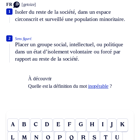
FR
[getoize]
Isoler du reste de la société, dans un espace
1
circonscrit et surveillé une population minoritaire.
2
Sens figuré.
Placer un groupe social, intellectuel, ou politique
dans un état d’isolement volontaire ou forcé par
rapport au reste de la société.
À découvrir
Quelle est la définition du mot
inopérable
?
A
B
C
D
E
F
G
H
I
J
K
L
M
N
O
P
Q
R
S
T
U