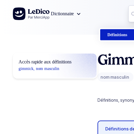
Aller au contenu
Co
Dictionnaire
0
r
Définitions
Gimm
Accès rapide aux définitions
gimmick, nom masculin
nom masculin
Définitions, synon
Définitions 