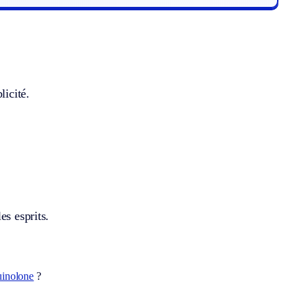
licité.
es esprits.
uinolone
?