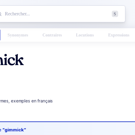
mmencez à chercher un mot dans le dictionnaire :
S
esults found.
Synonymes
Contraires
Locutions
Expressions
ick
ymes, exemples en français
de
“gimmick“