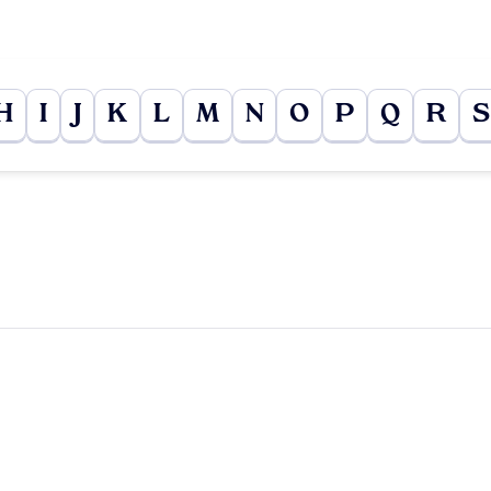
H
I
J
K
L
M
N
O
P
Q
R
S