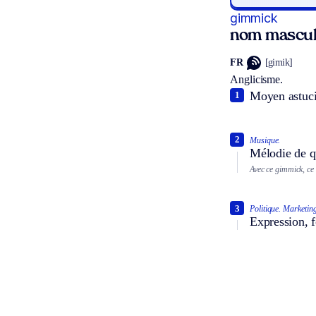
gimmick
nom mascul
FR
[gimik]
Anglicisme.
Moyen astucie
1
2
Musique.
Mélodie de qu
Avec ce gimmick, ce
3
Politique.
Marketing
Expression, f