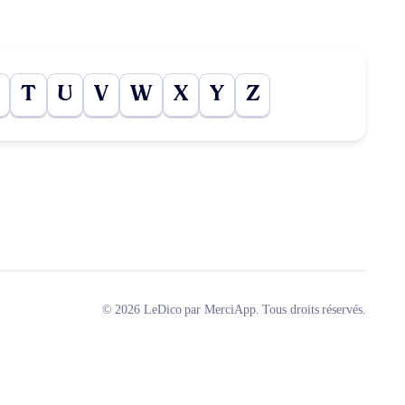
T
U
V
W
X
Y
Z
© 2026 LeDico par MerciApp. Tous droits réservés.