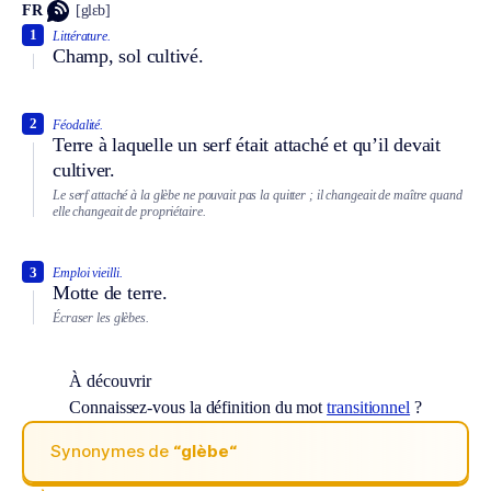
FR
[glɛb]
1
Littérature.
Champ, sol cultivé.
2
Féodalité.
Terre à laquelle un serf était attaché et qu’il devait
cultiver.
Le serf attaché à la glèbe ne pouvait pas la quitter ; il changeait de maître quand
elle changeait de propriétaire.
3
Emploi vieilli.
Motte de terre.
Écraser les glèbes.
À découvrir
Connaissez-vous la définition du mot
transitionnel
?
Synonymes de
“glèbe“