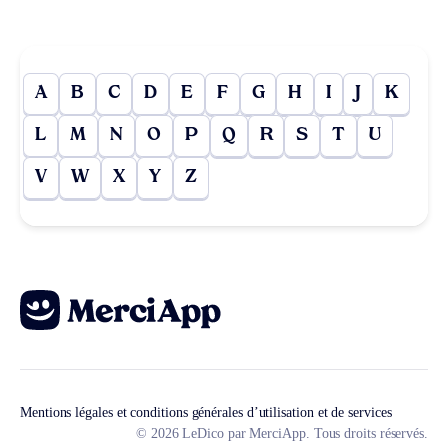
A
B
C
D
E
F
G
H
I
J
K
L
M
N
O
P
Q
R
S
T
U
V
W
X
Y
Z
Mentions légales et conditions générales d’utilisation et de services
© 2026 LeDico par MerciApp. Tous droits réservés.