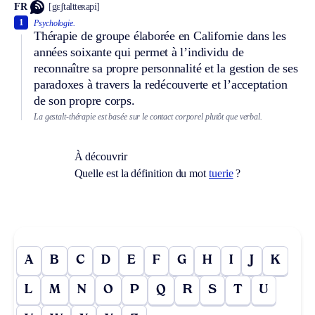
FR
[gɛʃtaltteʀapi]
1
Psychologie.
Thérapie de groupe élaborée en Californie dans les
années soixante qui permet à l’individu de
reconnaître sa propre personnalité et la gestion de ses
paradoxes à travers la redécouverte et l’acceptation
de son propre corps.
La gestalt-thérapie est basée sur le contact corporel plutôt que verbal.
À découvrir
Quelle est la définition du mot
tuerie
?
A
B
C
D
E
F
G
H
I
J
K
L
M
N
O
P
Q
R
S
T
U