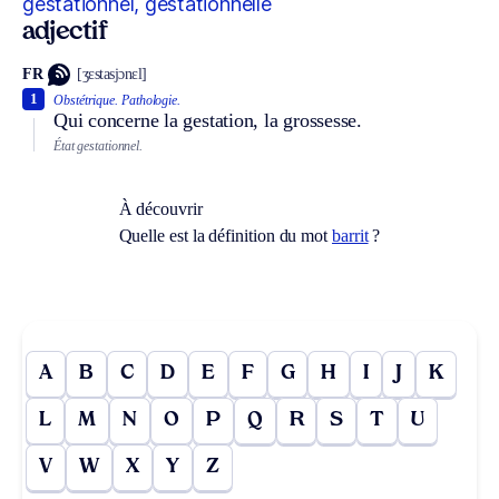
gestationnel, gestationnelle
adjectif
FR
[ʒɛstasjɔnɛl]
1
Obstétrique.
Pathologie.
Qui concerne la gestation, la grossesse.
État gestationnel.
À découvrir
Quelle est la définition du mot
barrit
?
A
B
C
D
E
F
G
H
I
J
K
L
M
N
O
P
Q
R
S
T
U
V
W
X
Y
Z