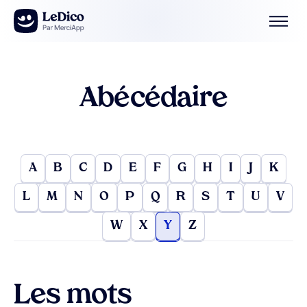
Aller au contenu
Abécédaire
A
B
C
D
E
F
G
H
I
J
K
L
M
N
O
P
Q
R
S
T
U
V
W
X
Y
Z
Les mots