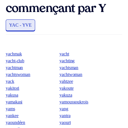
commençant par Y
YAC - YVE
yachmak
yacht
yacht-club
yachting
yachtman
yachtsman
yachtswoman
yachtwoman
yack
yahtzee
yakitori
yakoute
yakusa
yakuza
yamakasi
yamoussoukrois
yams
yang
yankee
yantra
yaoundéen
yaourt