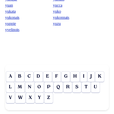
yuan
yucca
yukata
yuko
yukonais
yukonnais
yuppie
yuzu
yvelinois
A
B
C
D
E
F
G
H
I
J
K
L
M
N
O
P
Q
R
S
T
U
V
W
X
Y
Z