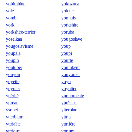
yohimbine
yokozuna
yole
yolette
yomb
yonnais
york
yorkshire
yorkshire-terrier
yoruba
yoseikan
yougoslave
yougoslavisme
youp
youpala
youpi
youpin
yourte
youtuber
youtubeur
youyou
youyouter
yoyette
yoyo
yoyoter
yoyotter
ypérité
yponomeute
ypréau
yprésien
ysopet
ytterbine
ytterbium
yttria
yttrialite
yttrifère
yttrique
yttrium