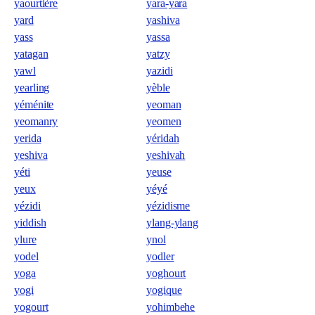
yaourtière
yara-yara
yard
yashiva
yass
yassa
yatagan
yatzy
yawl
yazidi
yearling
yèble
yéménite
yeoman
yeomanry
yeomen
yerida
yéridah
yeshiva
yeshivah
yéti
yeuse
yeux
yéyé
yézidi
yézidisme
yiddish
ylang-ylang
ylure
ynol
yodel
yodler
yoga
yoghourt
yogi
yogique
yogourt
yohimbehe