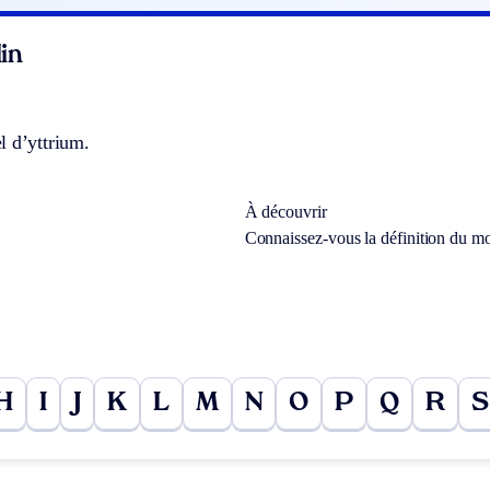
in
l d’yttrium.
À découvrir
Connaissez-vous la définition du m
H
I
J
K
L
M
N
O
P
Q
R
S