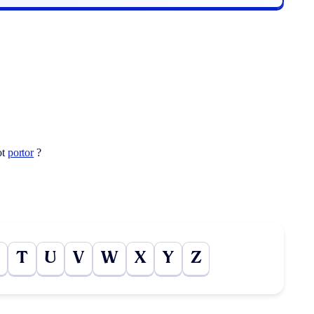
ot
portor
?
T
U
V
W
X
Y
Z