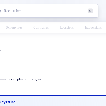
mmencez à chercher un mot dans le dictionnaire :
S
esults found.
Synonymes
Contraires
Locutions
Expressions
a
ymes, exemples en français
de
“yttria“