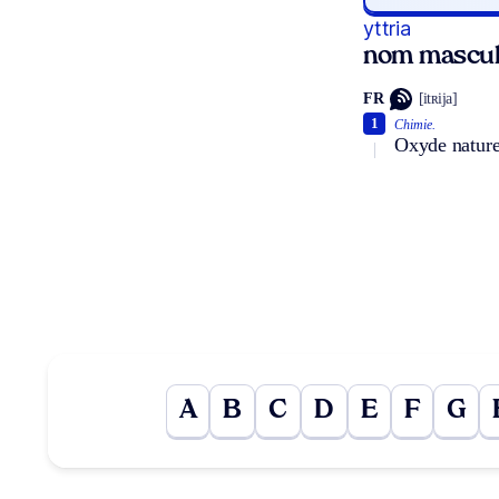
yttria
nom mascul
FR
[itʀija]
1
Chimie.
Oxyde nature
A
B
C
D
E
F
G