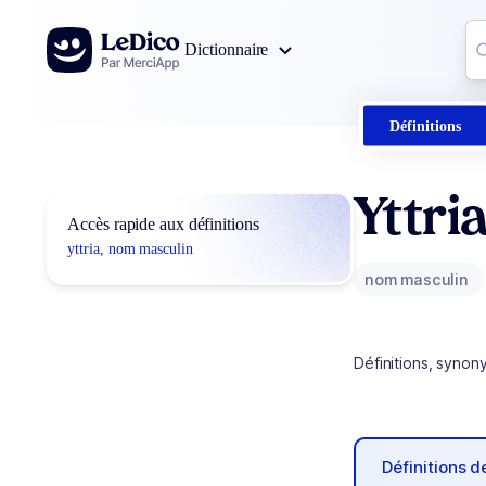
Aller au contenu
Co
Dictionnaire
0
r
Définitions
Yttri
Accès rapide aux définitions
yttria, nom masculin
nom masculin
Définitions, synon
Définitions 