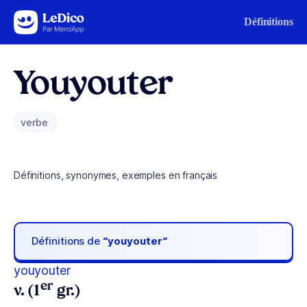
Aller au contenu
Définitions
Youyouter
verbe
Définitions, synonymes, exemples en français
Définitions de
“youyouter“
youyouter
er
v. (1
gr.)