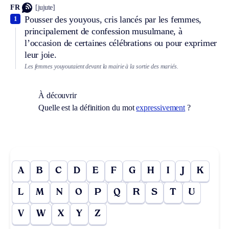
FR
[jujute]
Pousser des youyous, cris lancés par les femmes,
1
principalement de confession musulmane, à
l’occasion de certaines célébrations ou pour exprimer
leur joie.
Les femmes youyoutaient devant la mairie à la sortie des mariés.
À découvrir
Quelle est la définition du mot
expressivement
?
A
B
C
D
E
F
G
H
I
J
K
L
M
N
O
P
Q
R
S
T
U
V
W
X
Y
Z