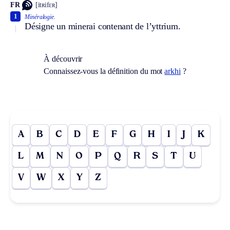
FR
[itʀifɛʀ]
1
Minéralogie.
Désigne un minerai contenant de l’yttrium.
À découvrir
Connaissez-vous la définition du mot
arkhi
?
A
B
C
D
E
F
G
H
I
J
K
L
M
N
O
P
Q
R
S
T
U
V
W
X
Y
Z