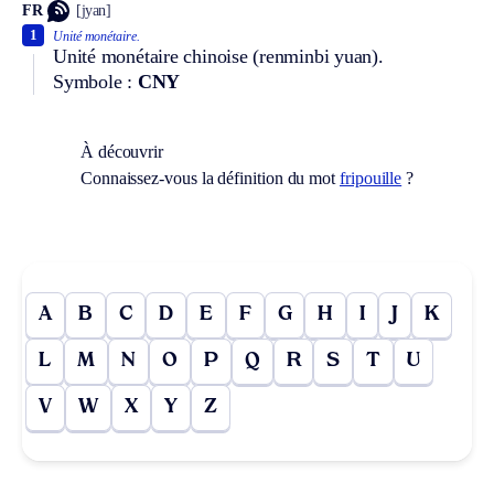
FR
[jyan]
1
Unité monétaire.
Unité monétaire chinoise (renminbi yuan).
Symbole :
CNY
À découvrir
Connaissez-vous la définition du mot
fripouille
?
A
B
C
D
E
F
G
H
I
J
K
L
M
N
O
P
Q
R
S
T
U
V
W
X
Y
Z