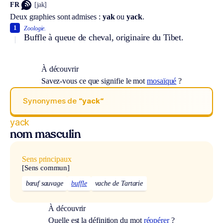
FR
[jak]
Deux graphies sont admises :
yak
ou
yack
.
1
Zoologie.
Buffle à queue de cheval, originaire du Tibet.
À découvrir
Savez-vous ce que signifie le mot
mosaïqué
?
Synonymes de
“yack“
yack
nom masculin
Sens principaux
[Sens commun]
bœuf sauvage
buffle
vache de Tartarie
À découvrir
Quelle est la définition du mot
réopérer
?