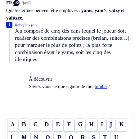
FR
[jatsi]
Quatre termes peuvent être employés :
yams
,
yam’s
,
yatzy
et
yahtzee
.
1
Relatif aux jeux.
Jeu composé de cinq dés dans lequel le joueur doit
réaliser des combinaisons précises (brelan, suites…)
pour marquer le plus de points ; la plus forte
combinaison étant le yams, soit les cinq dés
identiques.
À découvrir
Savez-vous ce que signifie le mot
tumba
?
A
B
C
D
E
F
G
H
I
J
K
L
M
N
O
P
Q
R
S
T
U