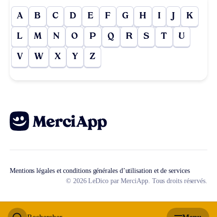
A
B
C
D
E
F
G
H
I
J
K
L
M
N
O
P
Q
R
S
T
U
V
W
X
Y
Z
Mentions légales et conditions générales d’utilisation et de services
© 2026 LeDico par MerciApp. Tous droits réservés.