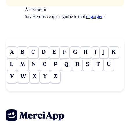
À découvrir
Savez-vous ce que signifie le mot
engorger
?
A
B
C
D
E
F
G
H
I
J
K
L
M
N
O
P
Q
R
S
T
U
V
W
X
Y
Z