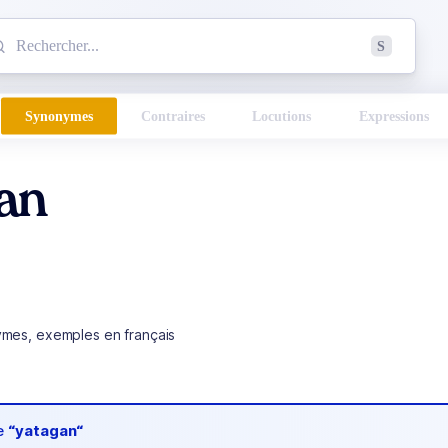
mmencez à chercher un mot dans le dictionnaire :
S
esults found.
Synonymes
Contraires
Locutions
Expressions
an
ymes, exemples en français
de
“yatagan“