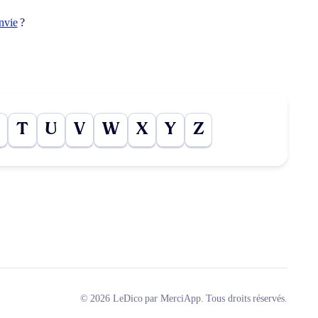
nvie
?
T
U
V
W
X
Y
Z
© 2026 LeDico par MerciApp. Tous droits réservés.