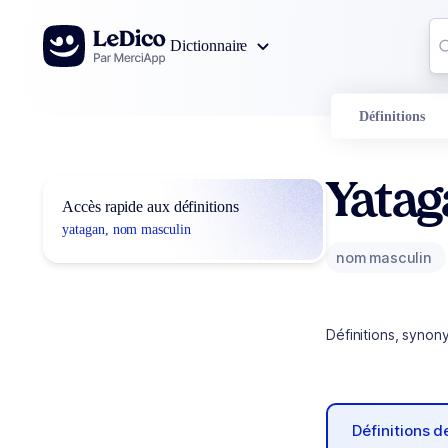
Aller au contenu
Co
Dictionnaire
0
r
Définitions
Yatag
Accès rapide aux définitions
yatagan, nom masculin
nom masculin
Définitions, synon
Définitions 