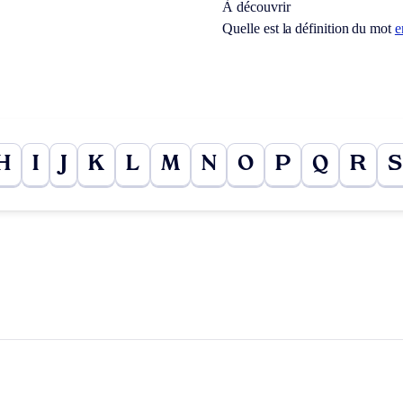
À découvrir
Quelle est la définition du mot
e
H
I
J
K
L
M
N
O
P
Q
R
S