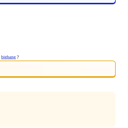
.
t
bigbang
?