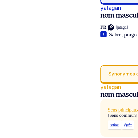
yatagan
nom mascul
FR
[jatagɑ̃]
Sabre, poigna
1
Synonymes 
yatagan
nom mascul
Sens principau
[Sens commun]
sabre
épée