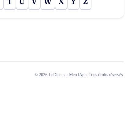
T
U
V
W
X
Y
Z
© 2026 LeDico par MerciApp. Tous droits réservés.