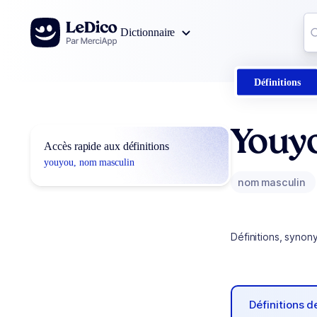
Aller au contenu
Co
Dictionnaire
0
r
Définitions
Youy
Accès rapide aux définitions
youyou, nom masculin
nom masculin
Définitions, synon
Définitions 