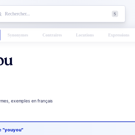
mmencez à chercher un mot dans le dictionnaire :
S
esults found.
Synonymes
Contraires
Locutions
Expressions
ou
ymes, exemples en français
de
“youyou“