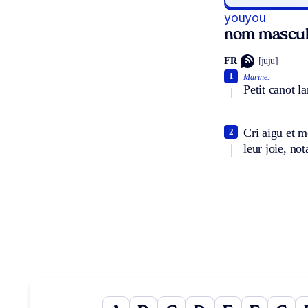
youyou
nom mascul
FR
[juju]
1
Marine.
Petit canot l
Cri aigu et 
2
leur joie, n