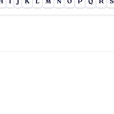
H
I
J
K
L
M
N
O
P
Q
R
S