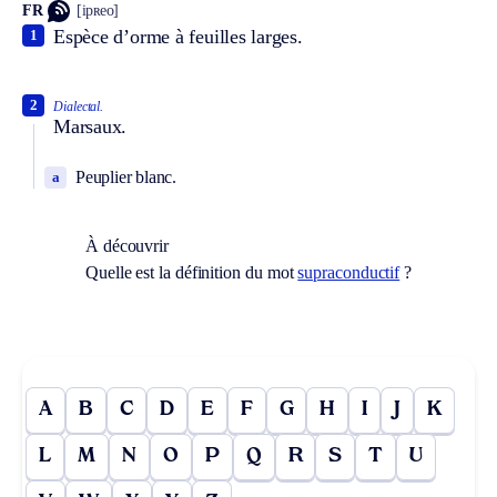
FR
[ipʀeo]
Espèce d’orme à feuilles larges.
1
2
Dialectal.
Marsaux.
Peuplier blanc.
a
À découvrir
Quelle est la définition du mot
supraconductif
?
A
B
C
D
E
F
G
H
I
J
K
L
M
N
O
P
Q
R
S
T
U