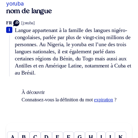
yoruba
nom de langue
FR
[jɔʀuba]
Langue appartenant à la famille des langues nigéro-
1
congolaises, parlée par plus de vingt-cinq millions de
personnes. Au Nigeria, le yoruba est l’une des trois
langues nationales, il est également parlé dans
certaines régions du Bénin, du Togo mais aussi aux
Antilles et en Amérique Latine, notamment à Cuba et
au Brésil.
À découvrir
Connaissez-vous la définition du mot
expiration
?
A
B
C
D
E
F
G
H
I
J
K