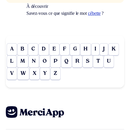
À découvrir
Savez-vous ce que signifie le mot
cébette
?
A
B
C
D
E
F
G
H
I
J
K
L
M
N
O
P
Q
R
S
T
U
V
W
X
Y
Z