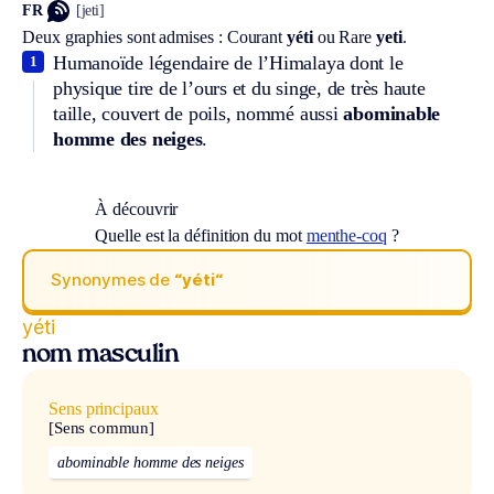
FR
[jeti]
Deux graphies sont admises :
Courant
yéti
ou
Rare
yeti
.
Humanoïde légendaire de l’Himalaya dont le
1
physique tire de l’ours et du singe, de très haute
taille, couvert de poils, nommé aussi
abominable
homme des neiges
.
À découvrir
Quelle est la définition du mot
menthe-coq
?
Synonymes de
“yéti“
yéti
nom masculin
Sens principaux
[Sens commun]
abominable homme des neiges