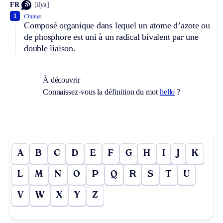
FR
[ilyʀ]
1
Chimie.
Composé organique dans lequel un atome d’azote ou
de phosphore est uni à un radical bivalent par une
double liaison.
À découvrir
Connaissez-vous la définition du mot
hello
?
A
B
C
D
E
F
G
H
I
J
K
L
M
N
O
P
Q
R
S
T
U
V
W
X
Y
Z