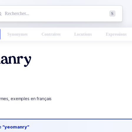
mmencez à chercher un mot dans le dictionnaire :
S
esults found.
Synonymes
Contraires
Locutions
Expressions
anry
ymes, exemples en français
de
“yeomanry“