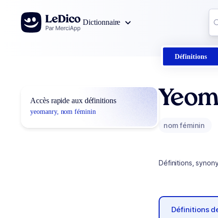
Aller au contenu
Co
Dictionnaire
0
r
Définitions
Yeom
Accès rapide aux définitions
yeomanry, nom féminin
nom féminin
Définitions, synon
Définitions 