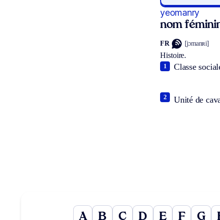
yeomanry
nom fémini
FR
[jɔmanʀi]
Histoire.
Classe socia
1
2
Unité de cava
A
B
C
D
E
F
G