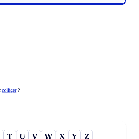
t
colliger
?
T
U
V
W
X
Y
Z