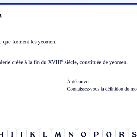
n
le que forment les yeomen.
e
lerie créée à la fin du XVIII
siècle, constituée de yeomen.
À découvrir
Connaissez-vous la définition du mo
H
I
J
K
L
M
N
O
P
Q
R
S