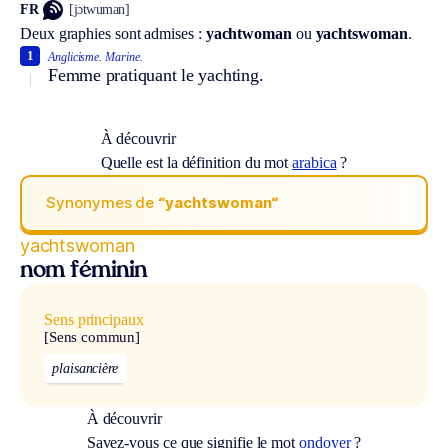
FR
[jɔtwuman]
Deux graphies sont admises :
yachtwoman
ou
yachtswoman
.
1
Anglicisme.
Marine.
Femme pratiquant le yachting.
À découvrir
Quelle est la définition du mot
arabica
?
Synonymes de
“yachtswoman“
yachtswoman
nom féminin
Sens principaux
[Sens commun]
plaisancière
À découvrir
Savez-vous ce que signifie le mot
ondoyer
?