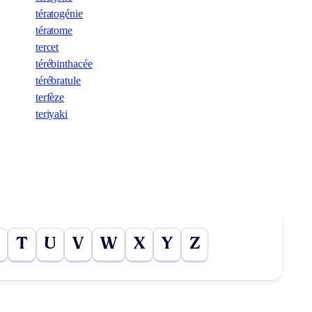
tératogénie
tératome
tercet
térébinthacée
térébratule
terfèze
teriyaki
T
U
V
W
X
Y
Z