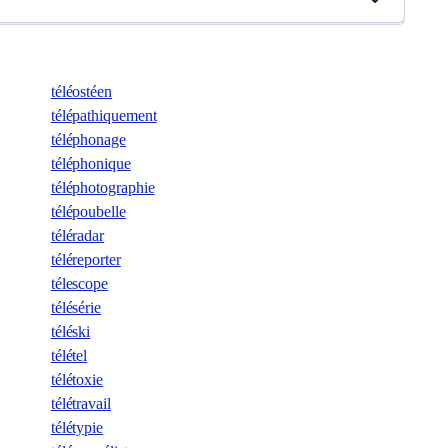
téléostéen
télépathiquement
téléphonage
téléphonique
téléphotographie
télépoubelle
téléradar
téléreporter
télescope
télésérie
téléski
télétel
télétoxie
télétravail
télétypie