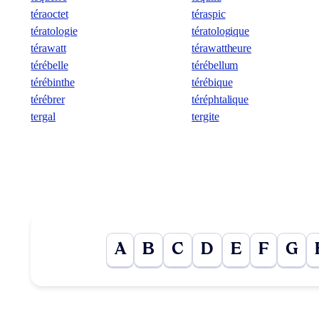
téraoctet
téraspic
tératologie
tératologique
térawatt
térawattheure
térébelle
térébellum
térébinthe
térébique
térébrer
téréphtalique
tergal
tergite
A
B
C
D
E
F
G