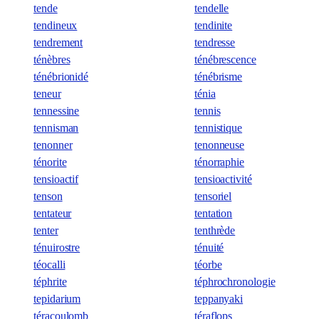
tende
tendelle
tendineux
tendinite
tendrement
tendresse
ténèbres
ténébrescence
ténébrionidé
ténébrisme
teneur
ténia
tennessine
tennis
tennisman
tennistique
tenonner
tenonneuse
ténorite
ténorraphie
tensioactif
tensioactivité
tenson
tensoriel
tentateur
tentation
tenter
tenthrède
ténuirostre
ténuité
téocalli
téorbe
téphrite
téphrochronologie
tepidarium
teppanyaki
téracoulomb
téraflops