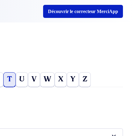
Découvrir le correcteur MerciApp
T
U
V
W
X
Y
Z