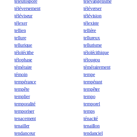
téleutospore
télévangélisme
téléversement
téléverser
téléviseur
télévision
télexer
télexiste
tellien
tellière
tellure
tellureux
tellurique
tellurisme
télolécithe
télolécithique
télophase
télougou
téméraire
témérairement
témoin
tempe
tempérance
tempérant
tempête
tempêter
templier
tempo
temporalité
temporel
temporiser
temps
tenacement
ténacité
tenailler
tenaillon
tendanceur
tendanciel