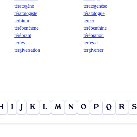
tératogène
tératogenèse
tératologiste
tératologue
terbium
tercer
térébenthène
térébenthine
térébrant
térébration
terfès
terfesse
tergiversation
tergiverser
H
I
J
K
L
M
N
O
P
Q
R
S