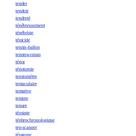
tender
tendoir
tendreté
ténébreusement
ténébriste
ténicide
tennis-ballon
tenniswoman
ténor
ténotomie
tensiomètre
tentaculaire
tentative
tenture
tenure
téosinte
téphrochronologique
tep-scanner
téragone