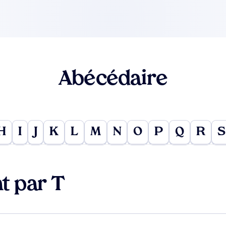
Abécédaire
H
I
J
K
L
M
N
O
P
Q
R
S
t par T