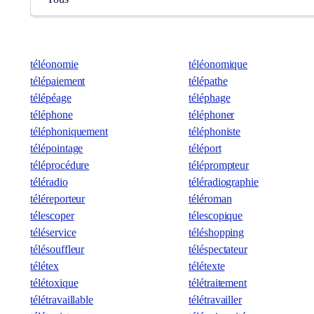
téléonomie
téléonomique
télépaiement
télépathe
télépéage
téléphage
téléphone
téléphoner
téléphoniquement
téléphoniste
télépointage
téléport
téléprocédure
téléprompteur
téléradio
téléradiographie
téléreporteur
téléroman
télescoper
télescopique
téléservice
téléshopping
télésouffleur
téléspectateur
télétex
télétexte
télétoxique
télétraitement
télétravaillable
télétravailler