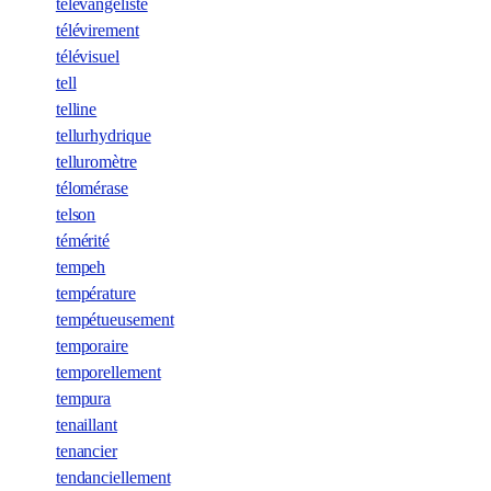
télévangéliste
télévirement
télévisuel
tell
telline
tellurhydrique
telluromètre
télomérase
telson
témérité
tempeh
température
tempétueusement
temporaire
temporellement
tempura
tenaillant
tenancier
tendanciellement