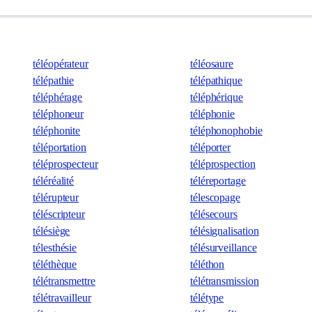
téléopérateur
téléosaure
télépathie
télépathique
téléphérage
téléphérique
téléphoneur
téléphonie
téléphonite
téléphonophobie
téléportation
téléporter
téléprospecteur
téléprospection
téléréalité
téléreportage
télérupteur
télescopage
téléscripteur
télésecours
télésiège
télésignalisation
télesthésie
télésurveillance
téléthèque
téléthon
télétransmettre
télétransmission
télétravailleur
télétype