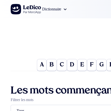
Aller au contenu
Dictionnaire
A
B
C
D
E
F
G
Les mots commençan
Filtrer les mots
Tous