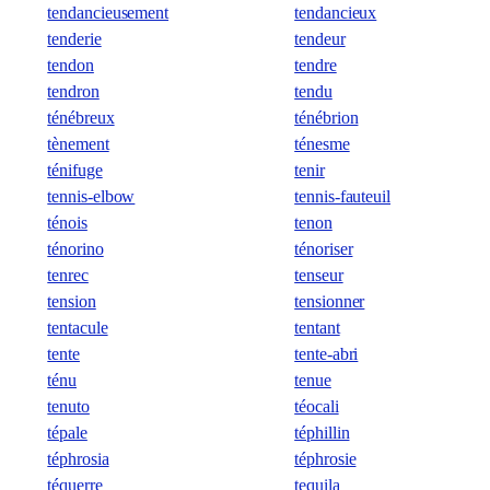
tendancieusement
tendancieux
tenderie
tendeur
tendon
tendre
tendron
tendu
ténébreux
ténébrion
tènement
ténesme
ténifuge
tenir
tennis-elbow
tennis-fauteuil
ténois
tenon
ténorino
ténoriser
tenrec
tenseur
tension
tensionner
tentacule
tentant
tente
tente-abri
ténu
tenue
tenuto
téocali
tépale
téphillin
téphrosia
téphrosie
téquerre
tequila