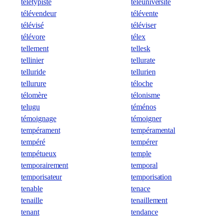
télétypiste
téléuniversité
télévendeur
télévente
télévisé
téléviser
télévore
télex
tellement
tellesk
tellinier
tellurate
telluride
tellurien
tellurure
téloche
télomère
télonisme
telugu
téménos
témoignage
témoigner
tempérament
tempéramental
tempéré
tempérer
tempétueux
temple
temporairement
temporal
temporisateur
temporisation
tenable
tenace
tenaille
tenaillement
tenant
tendance