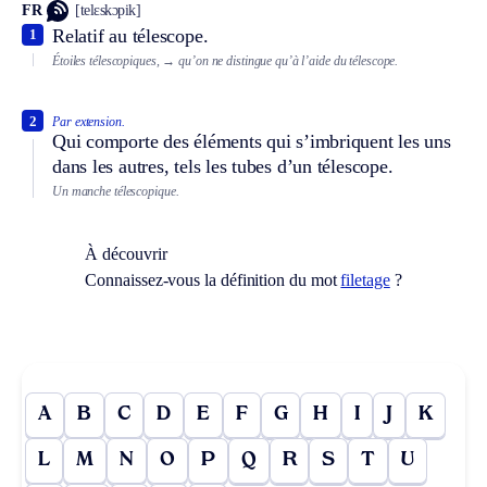
FR
[telɛskɔpik]
Relatif au télescope.
1
Étoiles télescopiques,
→ qu’on ne distingue qu’à l’aide du télescope.
2
Par extension.
Qui comporte des éléments qui s’imbriquent les uns
dans les autres, tels les tubes d’un télescope.
Un manche télescopique.
À découvrir
Connaissez-vous la définition du mot
filetage
?
A
B
C
D
E
F
G
H
I
J
K
L
M
N
O
P
Q
R
S
T
U