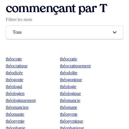
commençant par T
Filtrer les mots
Tous
théocrate
théocratie
théocratique
théocratiquement
théodicée
théodolite
théogonie
théogonique
théologal
théologie
théologien
théologique
théologiquement
théomancie
théomancien
théomane
théomanie
théonyme
théonymie
théonymique
théophanie
théophanique