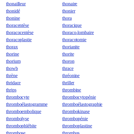
thonailleur
thonaire
thonidé
thonier
thonine
thora
thoracentèse
thoracique
thoracocentèse
thoraco-lombaire
thoracoplastie
thoracotomie
thorax
thorianite
thorine
thorite
thorium
thoron
thowb
thrace
thrène
thréonine
thridace
thriller
thrips
thrombine
thrombocyte
thrombocytopénie
thromboélastogramme
thromboélastographie
thromboembolique
thrombokinase
thrombolyse
thrombopénie
thrombophlébite
thromboplastine
thrombose
thrombus