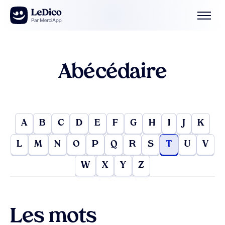
Aller au contenu
Abécédaire
A
B
C
D
E
F
G
H
I
J
K
L
M
N
O
P
Q
R
S
T
U
V
W
X
Y
Z
Les mots