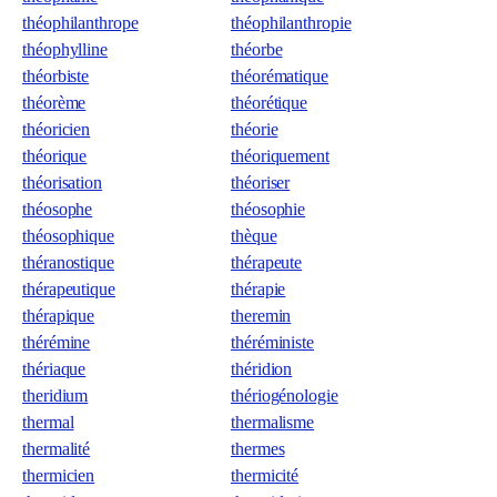
théophilanthrope
théophilanthropie
théophylline
théorbe
théorbiste
théorématique
théorème
théorétique
théoricien
théorie
théorique
théoriquement
théorisation
théoriser
théosophe
théosophie
théosophique
thèque
théranostique
thérapeute
thérapeutique
thérapie
thérapique
theremin
thérémine
théréministe
thériaque
théridion
theridium
thériogénologie
thermal
thermalisme
thermalité
thermes
thermicien
thermicité