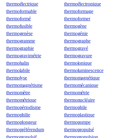
thermoélectrique
thermoélectronique
thermoformable
thermoformage
thermoformé
thermoformer
thermofusible
thermogène
thermogenèse
thermogénie
thermogramme
thermographe
thermographie
thermogravé
thermogravimétrie
thermogravure
thermohalin
thermoïonique
thermolabile
thermoluminescence
thermolyse
thermomagnétique
thermomagnétisme
thermomécanique
thermomètre
thermométrie
thermométrique
thermonucléaire
thermopériodisme
thermophile
thermophilie
thermoplastique
thermoplongeur
thermopompe
thermopréférendum
thermopropulsé
thermopropulsif
thermopropulsion