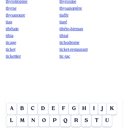
thyrotropine
thyroxine
thyrse
thysanoptère
thysanoure
tiaffe
tian
tiaré
tibétain
tibéto-birman
tibia
tibial
ticage
tichodrome
ticket
ticket-restaurant
tickettier
tic-tac
A
B
C
D
E
F
G
H
I
J
K
L
M
N
O
P
Q
R
S
T
U