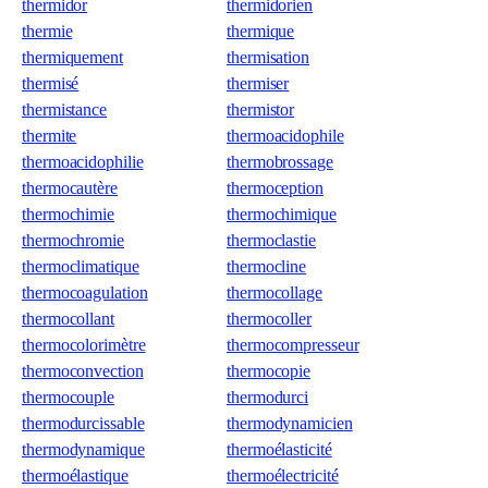
thermidor
thermidorien
thermie
thermique
thermiquement
thermisation
thermisé
thermiser
thermistance
thermistor
thermite
thermoacidophile
thermoacidophilie
thermobrossage
thermocautère
thermoception
thermochimie
thermochimique
thermochromie
thermoclastie
thermoclimatique
thermocline
thermocoagulation
thermocollage
thermocollant
thermocoller
thermocolorimètre
thermocompresseur
thermoconvection
thermocopie
thermocouple
thermodurci
thermodurcissable
thermodynamicien
thermodynamique
thermoélasticité
thermoélastique
thermoélectricité