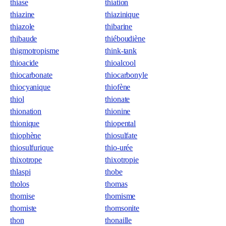
thiase
thiation
thiazine
thiazinique
thiazole
thibarine
thibaude
thiéboudiène
thigmotropisme
think-tank
thioacide
thioalcool
thiocarbonate
thiocarbonyle
thiocyanique
thiofène
thiol
thionate
thionation
thionine
thionique
thiopental
thiophène
thiosulfate
thiosulfurique
thio-urée
thixotrope
thixotropie
thlaspi
thobe
tholos
thomas
thomise
thomisme
thomiste
thomsonite
thon
thonaille