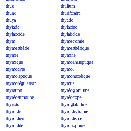
thug
thulium
thune
thuriféraire
thuya
thyade
thyiade
thylacine
thylacoïde
thylakoïde
thym
thymectomie
thymesthésie
thymesthésique
thymie
thymine
thymique
thymoanaleptique
thymocyte
thymol
thymoleptique
thymonucléique
thymorégulateur
thymus
thyratron
thyréoglobuline
thyréostimuline
thyréotrope
thyristor
thyroglobuline
thyroïde
thyroïdectomie
thyroïdien
thyroïdisme
thyroïdite
thyrotrophine