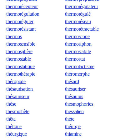
thermorécepteur
thermorégulateur
thermorégulation
thermorégulé
thermoréguler
thermoréseau
thermorésistant
thermorétractable
thermos
thermoscope
thermosensible
thermosiphon
thermosphère
thermostabile
thermostable
thermostat
thermostatique
thermotactisme
thermothérapie
théromorphe
théropode
thésard
thésaurisation
thésauriser
thésauriseur
thésaurus
thèse
thesmophories
thesmothète
thessalien
thêta
thète
thétique
théurgie
théurgique
thiamine