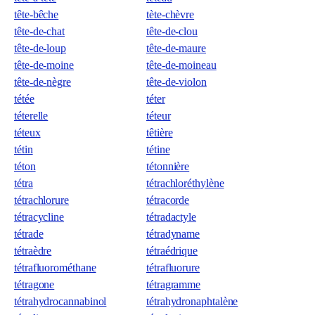
tête-bêche
tète-chèvre
tête-de-chat
tête-de-clou
tête-de-loup
tête-de-maure
tête-de-moine
tête-de-moineau
tête-de-nègre
tête-de-violon
tétée
téter
téterelle
téteur
téteux
têtière
tétin
tétine
téton
tétonnière
tétra
tétrachloréthylène
tétrachlorure
tétracorde
tétracycline
tétradactyle
tétrade
tétradyname
tétraèdre
tétraédrique
tétrafluorométhane
tétrafluorure
tétragone
tétragramme
tétrahydrocannabinol
tétrahydronaphtalène