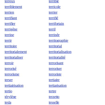
terreux
terrible
terriblement
terricole
terrien
terrier
terrifiant
terrifié
terrifier
terrifortain
terrigène
terril
terrine
terrinée
terrir
territographie
territoire
territorial
territorialement
territorialisation
territorialiser
territorialité
terroir
terrorisant
terrorisé
terroriser
terrorisme
terroriste
terser
tertiaire
tertiairisation
tertiarisation
tertio
tertre
térylène
terzetto
tesla
tesselle