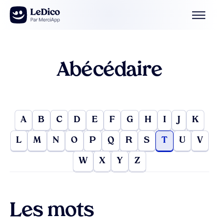
Aller au contenu
Abécédaire
A
B
C
D
E
F
G
H
I
J
K
L
M
N
O
P
Q
R
S
T
U
V
W
X
Y
Z
Les mots