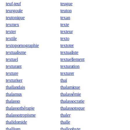
teuf-teuf
teugue
teurgoule
teuton
teutonique
texan
texmex
texte
texter
texteur
textile
texto
textopornographie
textoter
textualisme
textualiste
textuel
textuellement
texturant
texturation
texture
texturer
texturiser
thaï
thaïlandais
thalamique
thalamus
thalassémie
thalasso
thalassocratie
thalassothérapie
thalassotoque
thalassotropisme
thaler
thalidomide
thalle
thallium
thallophyte