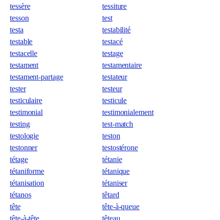
tessère
tessiture
tesson
test
testa
testabilité
testable
testacé
testacelle
testage
testament
testamentaire
testament-partage
testateur
tester
testeur
testiculaire
testicule
testimonial
testimonialement
testing
test-match
testologie
teston
testonner
testostérone
tétage
tétanie
tétaniforme
tétanique
tétanisation
tétaniser
tétanos
têtard
tête
tête-à-queue
tête-à-tête
têteau