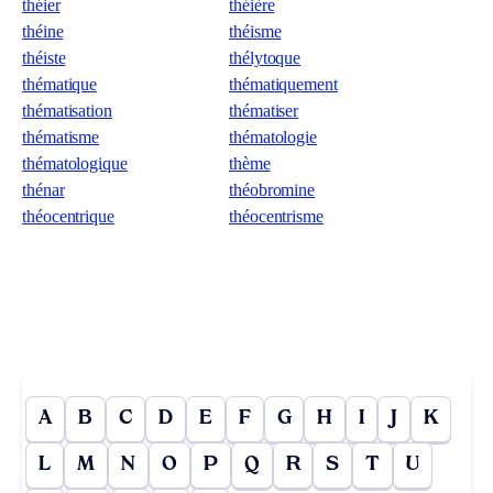
théier
théière
théine
théisme
théiste
thélytoque
thématique
thématiquement
thématisation
thématiser
thématisme
thématologie
thématologique
thème
thénar
théobromine
théocentrique
théocentrisme
A
B
C
D
E
F
G
H
I
J
K
L
M
N
O
P
Q
R
S
T
U