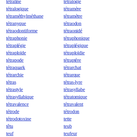
tétraline
tétralogie
tétralogique
tétramère
tétraméthylméthane
tétramètre
tétranyque
tétraodon
tétraodontiforme
tétraonidé
tétraphonie
tétraphonique
tétraplégie
tétraplégique
tétraploïde
tétraploïdie
tétrapode
tétraptère
tétraquark
tétrarchat
tétrarchie
tétrarque
tétras
tétras-lyre
tétrastyle
tétrasyllabe
tétrasyllabique
tétratomique
tétravalence
tétravalent
tétrode
tétrodon
tétrodotoxine
tette
têtu
teub
teuf
teufeur