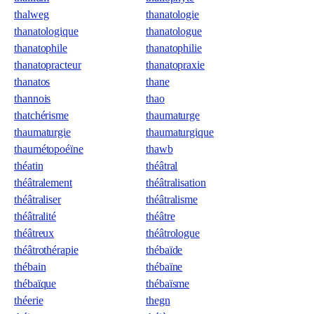
thalweg
thanatologie
thanatologique
thanatologue
thanatophile
thanatophilie
thanatopracteur
thanatopraxie
thanatos
thane
thannois
thao
thatchérisme
thaumaturge
thaumaturgie
thaumaturgique
thaumétopoéïne
thawb
théatin
théâtral
théâtralement
théâtralisation
théâtraliser
théâtralisme
théâtralité
théâtre
théâtreux
théâtrologue
théâtrothérapie
thébaïde
thébain
thébaïne
thébaïque
thébaïsme
théerie
thegn