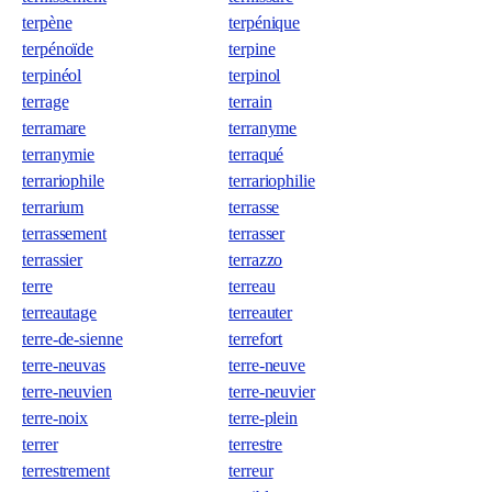
terpène
terpénique
terpénoïde
terpine
terpinéol
terpinol
terrage
terrain
terramare
terranyme
terranymie
terraqué
terrariophile
terrariophilie
terrarium
terrasse
terrassement
terrasser
terrassier
terrazzo
terre
terreau
terreautage
terreauter
terre-de-sienne
terrefort
terre-neuvas
terre-neuve
terre-neuvien
terre-neuvier
terre-noix
terre-plein
terrer
terrestre
terrestrement
terreur