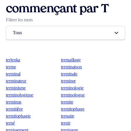
commençant par T
Filtrer les mots
Tous
terlenka
termaillage
terme
terminaison
terminal
terminale
terminateur
terminer
terminisme
terminologie
terminologique
terminologue
terminus
termite
termitière
termitophage
termitophagie
ternaire
terné
ternir
ternissement
ternissure