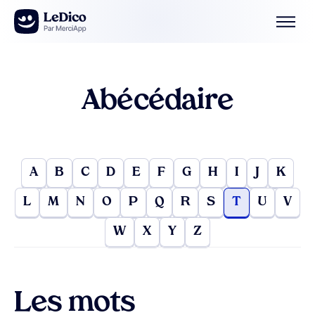
Aller au contenu
Abécédaire
A
B
C
D
E
F
G
H
I
J
K
L
M
N
O
P
Q
R
S
T
U
V
W
X
Y
Z
Les mots