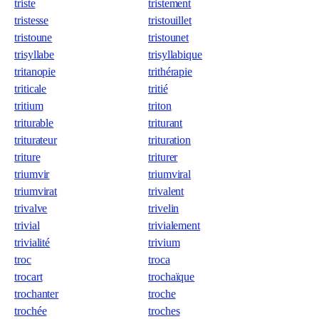
triste
tristement
tristesse
tristouillet
tristoune
tristounet
trisyllabe
trisyllabique
tritanopie
trithérapie
triticale
tritié
tritium
triton
triturable
triturant
triturateur
trituration
triture
triturer
triumvir
triumviral
triumvirat
trivalent
trivalve
trivelin
trivial
trivialement
trivialité
trivium
troc
troca
trocart
trochaïque
trochanter
troche
trochée
troches