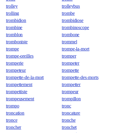
trolley
trolleybus
trolling
trombe
trombidion
trombidiose
trombine
trombinoscope
tromblon
trombone
tromboniste
trommel
trompe
trompe-la-mort
trompe-oreilles
tromper
tromperie
trompeter
trompeteur
trompette
trompette-de-la-mort
trompette-des-morts
trompettement
trompetter
trompettiste
trompeur
trompeusement
trompillon
trompo
tronc
troncation
troncature
tronce
tronche
troncher
tronchet