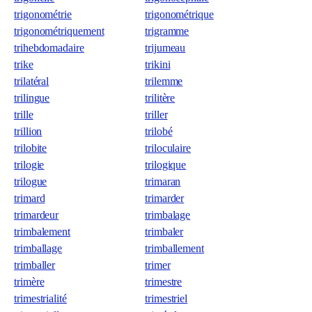
trigonométrie
trigonométrique
trigonométriquement
trigramme
trihebdomadaire
trijumeau
trike
trikini
trilatéral
trilemme
trilingue
trilitère
trille
triller
trillion
trilobé
trilobite
triloculaire
trilogie
trilogique
trilogue
trimaran
trimard
trimarder
trimardeur
trimbalage
trimbalement
trimbaler
trimballage
trimballement
trimballer
trimer
trimère
trimestre
trimestrialité
trimestriel