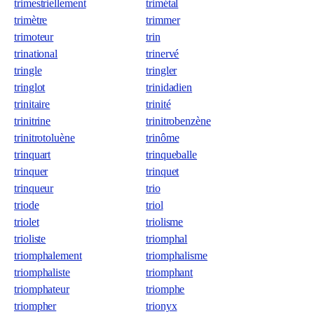
trimestriellement
trimétal
trimètre
trimmer
trimoteur
trin
trinational
trinervé
tringle
tringler
tringlot
trinidadien
trinitaire
trinité
trinitrine
trinitrobenzène
trinitrotoluène
trinôme
trinquart
trinqueballe
trinquer
trinquet
trinqueur
trio
triode
triol
triolet
triolisme
trioliste
triomphal
triomphalement
triomphalisme
triomphaliste
triomphant
triomphateur
triomphe
triompher
trionyx