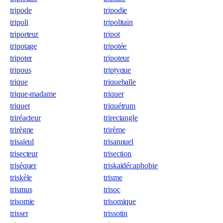
tripode
tripodie
tripoli
tripolitain
triporteur
tripot
tripotage
tripotée
tripoter
tripoteur
tripous
triptyque
trique
triqueballe
trique-madame
triquer
triquet
triquétrum
triréacteur
trirectangle
trirègne
trirème
trisaïeul
trisannuel
trisecteur
trisection
triséquer
triskaïdécaphobie
triskèle
trisme
trismus
trisoc
trisomie
trisomique
trisser
trissotin