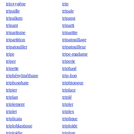
trioxygène
trip
tripaille
tripale
tripalium
tripang
tripant
triparti
tripartisme
tripartite
tripartition
tripatouillage
tripatouiller
tripatouilleur
tripe
tripe-madame
triper
triperie
tripette
triphasé
triphénylméthane
trip-hop
triphosphate
triphtongue
tripier
triplace
triplan
triplé
triplement
tripler
triplet
triplex
triplicata
triplique
triploblastique
triploïde
triploïdie
triplure