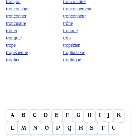
tronçon
tronconique
tronçonnage
tronçonnement
tronçonner
tronçonneur
tronculaire
trône
trôner
tronqué
tronquer
trop
trope
tropézien
tropézienne
trophallaxie
trophée
trophique
A
B
C
D
E
F
G
H
I
J
K
L
M
N
O
P
Q
R
S
T
U