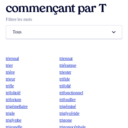
commençant par T
Filtrer les mots
Tous
triennal
triennat
trier
triérarque
trière
triester
trieur
trifide
trifle
trifolié
trifoliolé
trifonctionnel
triforium
trifouiller
trigémellaire
trigéminé
trigle
triglycéride
triglyphe
trigone
trigonelle
trigonocéphale