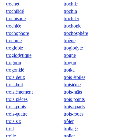
trochet
trochile
trochilidé
trochin
trochisque
trochiter
trochlée
trochoïde
trochophore
trochosphère
trochure
troène
troglobie
troglodyte
troglodytique
trogne
trognon
trogon
trogonidé
troïka
trois-deux
trois-étoiles
trois-huit
troisième
troisièmement
trois-mâts
trois-pièces
trois-points
trois-ponts
trois-quarts
trois-quatre
trois-roues
trois-six
trôler
troll
trollage
trolle
troller