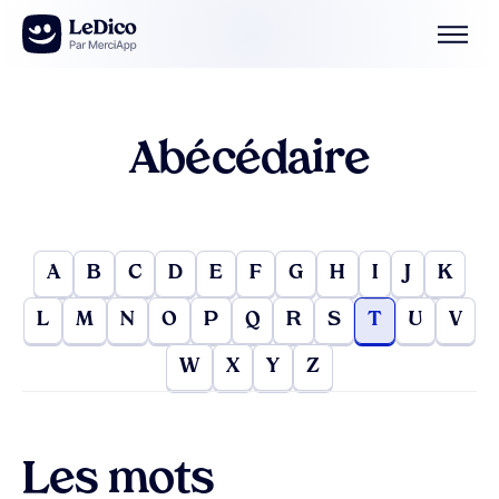
Aller au contenu
Abécédaire
A
B
C
D
E
F
G
H
I
J
K
L
M
N
O
P
Q
R
S
T
U
V
W
X
Y
Z
Les mots