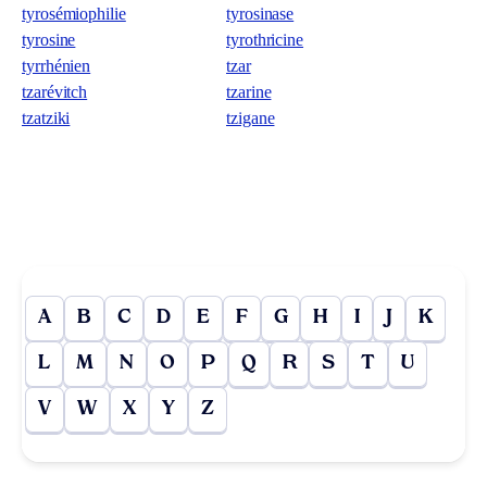
tyrosémiophilie
tyrosinase
tyrosine
tyrothricine
tyrrhénien
tzar
tzarévitch
tzarine
tzatziki
tzigane
A
B
C
D
E
F
G
H
I
J
K
L
M
N
O
P
Q
R
S
T
U
V
W
X
Y
Z