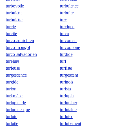
turbovoile
turbulence
turbulent
turbuler
turbulette
turc
turcie
turcique
turcité
turco
turco-autrichien
turcoman
turco-mongol
turcophone
turco-salvadorien
turdidé
turelure
turf
turfeuse
turfiste
turgescence
turgescent
turgide
turinois
turion
turista
turkmène
turlupin
turlupinade
turlupiner
turlupinesque
turlutaine
turlute
turluter
turlutte
turluttement