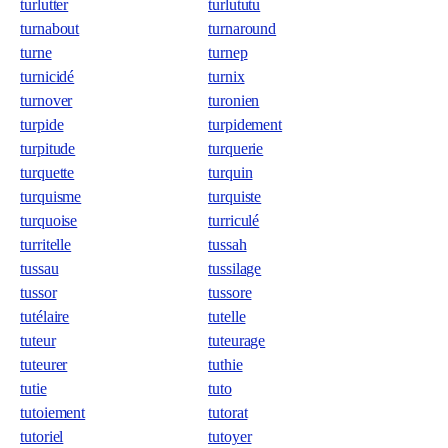
turlutter
turlututu
turnabout
turnaround
turne
turnep
turnicidé
turnix
turnover
turonien
turpide
turpidement
turpitude
turquerie
turquette
turquin
turquisme
turquiste
turquoise
turriculé
turritelle
tussah
tussau
tussilage
tussor
tussore
tutélaire
tutelle
tuteur
tuteurage
tuteurer
tuthie
tutie
tuto
tutoiement
tutorat
tutoriel
tutoyer