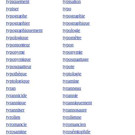
typiquement
typisation
typiser
typo
typographe
typographie
typographier
typographique
typographiquement
typologie
typologique
typomètre
typomonteur
typon
typonyme
typonymie
typonymique
typosquattage
typosquatteur
typote
typothèque
typtologie
typtologique
tyramine
tyran
tyranneau
tyrannicide
tyrannie
tyrannique
tyranniquement
tyranniser
tyrannosaure
tyrolien
tyrolienne
tyromancie
tyromancien
tyrosamine
tyrosémiophile