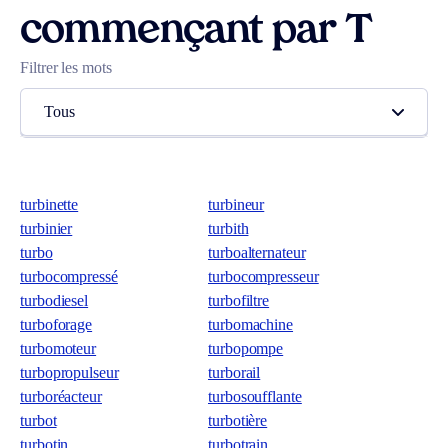
commençant par T
Filtrer les mots
Tous
turbinette
turbineur
turbinier
turbith
turbo
turboalternateur
turbocompressé
turbocompresseur
turbodiesel
turbofiltre
turboforage
turbomachine
turbomoteur
turbopompe
turbopropulseur
turborail
turboréacteur
turbosoufflante
turbot
turbotière
turbotin
turbotrain