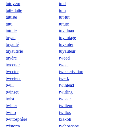
tutoyeur
tutsi
tutte-tutte
tutti
tuttiste
tut-tut
tutu
tutute
tututte
tuvaluan
tuyau
tuyautage
tuyauté
tuyauter
tuyauterie
tuyauteur
tuyère
tweed
tweener
tweet
tweeter
tweeterisation
tweeteur
twerk
twill
twinlead
twinset
twirling
twist
twister
twitter
twitteur
twitto
twittos
twittosphère
txakoli
txistorra
tychoscope