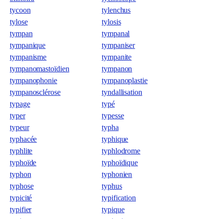
tycoon
tylenchus
tylose
tylosis
tympan
tympanal
tympanique
tympaniser
tympanisme
tympanite
tympanomastoïdien
tympanon
tympanophonie
tympanoplastie
tympanosclérose
tyndallisation
typage
typé
typer
typesse
typeur
typha
typhacée
typhique
typhlite
typhlodrome
typhoïde
typhoïdique
typhon
typhonien
typhose
typhus
typicité
typification
typifier
typique