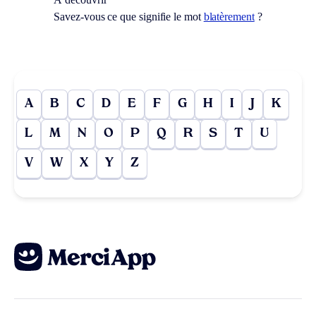
Savez-vous ce que signifie le mot
blatèrement
?
A
B
C
D
E
F
G
H
I
J
K
L
M
N
O
P
Q
R
S
T
U
V
W
X
Y
Z