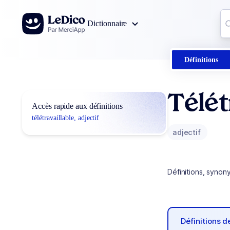
Aller au contenu
Co
Dictionnaire
0
r
Définitions
Télét
Accès rapide aux définitions
télétravaillable, adjectif
adjectif
Définitions, synon
Définitions 