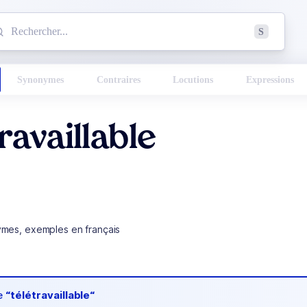
mmencez à chercher un mot dans le dictionnaire :
S
esults found.
Synonymes
Contraires
Locutions
Expressions
ravaillable
ymes, exemples en français
de
“télétravaillable“