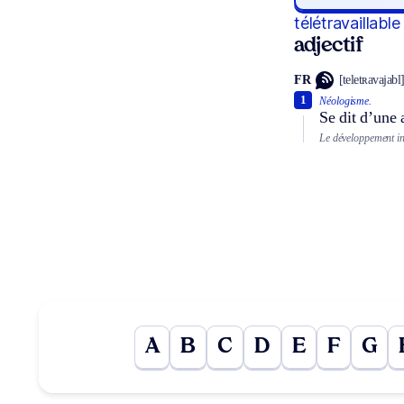
télétravaillable
adjectif
FR
[teletʀavajabl
1
Néologisme.
Se dit d’une 
Le développement inf
A
B
C
D
E
F
G