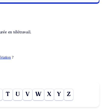
rée en télétravail.
ériation
?
T
U
V
W
X
Y
Z