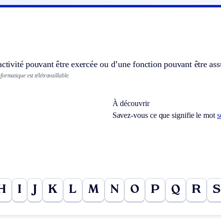
]
activité pouvant être exercée ou d’une fonction pouvant être assu
ormatique est télétravaillable.
À découvrir
Savez-vous ce que signifie le mot
s
H
I
J
K
L
M
N
O
P
Q
R
S