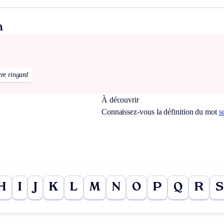
n
tre ringard
À découvrir
Connaissez-vous la définition du mot
s
H
I
J
K
L
M
N
O
P
Q
R
S