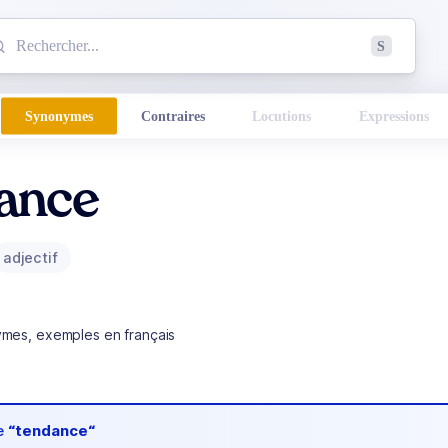
mmencez à chercher un mot dans le dictionnaire :
S
esults found.
Synonymes
Contraires
Locutions
Expressions
ance
adjectif
ymes, exemples en français
de
“tendance“