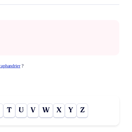
caphandrier
?
T
U
V
W
X
Y
Z