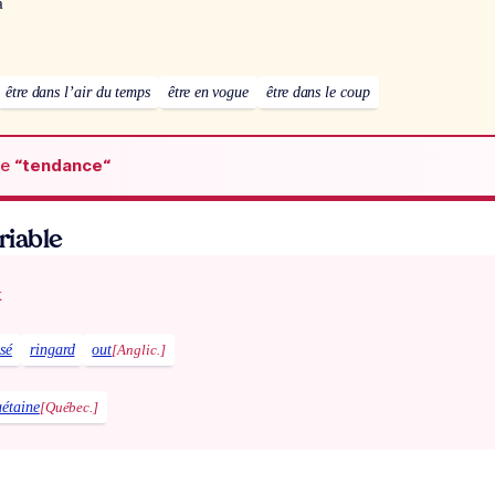
à
être dans l’air du temps
être en vogue
être dans le coup
de
“tendance“
ariable
x
sé
ringard
out
[Anglic.]
uétaine
[Québec.]