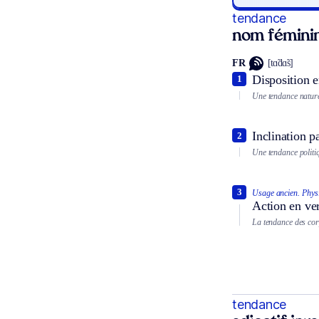
tendance
nom fémini
FR
[tɑ̃dɑ̃s]
Disposition en
1
Une tendance naturel
Inclination p
2
Une tendance politi
3
Usage ancien.
Phys
Action en ver
La tendance des corp
tendance