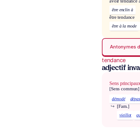
avoir tendance 
être enclin à
être tendance
être à la mode
Antonymes 
tendance
adjectif inv
Sens principau
[Sens commun]
démodé
dépas
↪
[Fam.]
vieillot
q