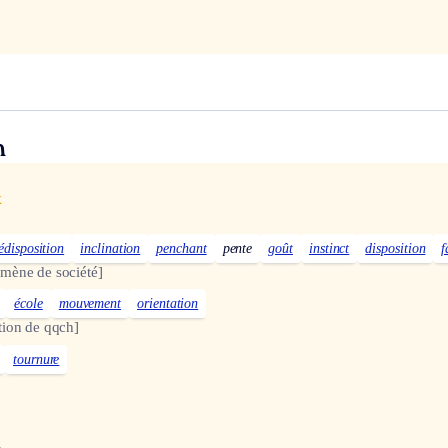
n
x
édisposition
inclination
penchant
pente
goût
instinct
disposition
f
mène de société]
école
mouvement
orientation
tion de qqch]
tournure