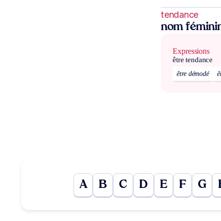
tendance
nom fémini
Expressions
être tendance
être démodé
ê
A
B
C
D
E
F
G