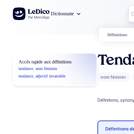
Aller au contenu
Co
Dictionnaire
0
r
Définitions
Tend
Accès rapide aux définitions
tendance, nom féminin
tendance, adjectif invariable
nom féminin
Définitions, synon
Définitions 