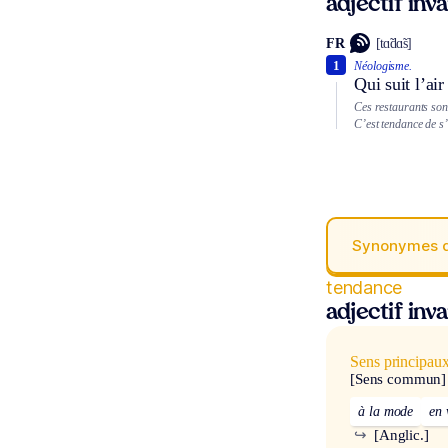
adjectif inv
FR
[tɑ̃dɑ̃s]
1
Néologisme.
Qui suit l’ai
Ces restaurants sont
C’est tendance de s’
Synonymes 
tendance
adjectif inv
Sens principau
[Sens commun]
à la mode
en 
↪
[Anglic.]