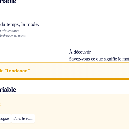
ariable
r du temps, la mode.
 très tendance.
intéresser au tricot.
À découvrir
Savez-vous ce que signifie le mo
de
“tendance“
ariable
x
vogue
dans le vent