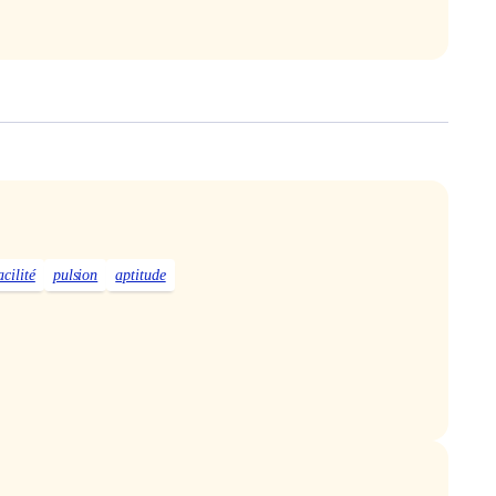
acilité
pulsion
aptitude