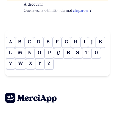
À découvrir
Quelle est la définition du mot
chaparder
?
A
B
C
D
E
F
G
H
I
J
K
L
M
N
O
P
Q
R
S
T
U
V
W
X
Y
Z