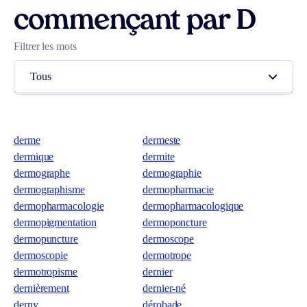
commençant par D
Filtrer les mots
Tous
derme
dermeste
dermique
dermite
dermographe
dermographie
dermographisme
dermopharmacie
dermopharmacologie
dermopharmacologique
dermopigmentation
dermoponcture
dermopuncture
dermoscope
dermoscopie
dermotrope
dermotropisme
dernier
dernièrement
dernier-né
derny
dérobade