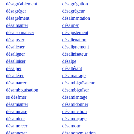
désagréablement
désagrégation
désagréger
désagrégeur
désagrément
désaimantation
désaimanter
désaimer
désaisonnaliser
désajustement
désajuster
désaliénation
désaliéner
désalignement
désaligner
désalinisateur
désaliniser
désalpe
désalper
désaltérant
désaltérer
désamarrage
désamarrer
désambiguïsateur
désambiguïsation
désambiguïser
se désâmer
désamiantage
désamianter
désamidonner
désaminase
désamination
désaminer
désamorçage
désamorcer
désamour
désannexer
désanonymisation