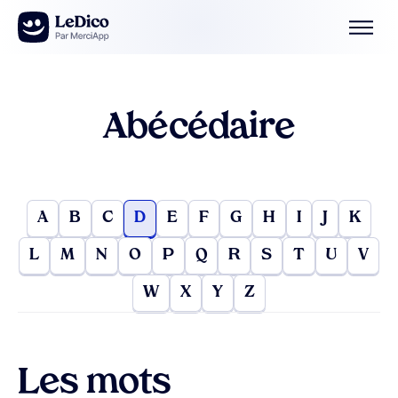
Aller au contenu
Abécédaire
A
B
C
D
E
F
G
H
I
J
K
L
M
N
O
P
Q
R
S
T
U
V
W
X
Y
Z
Les mots