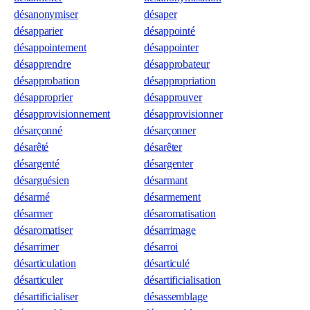
désanonymiser
désaper
désapparier
désappointé
désappointement
désappointer
désapprendre
désapprobateur
désapprobation
désappropriation
désapproprier
désapprouver
désapprovisionnement
désapprovisionner
désarçonné
désarçonner
désarêté
désarêter
désargenté
désargenter
désarguésien
désarmant
désarmé
désarmement
désarmer
désaromatisation
désaromatiser
désarrimage
désarrimer
désarroi
désarticulation
désarticulé
désarticuler
désartificialisation
désartificialiser
désassemblage