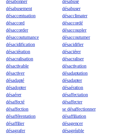
désabonner
désabusé
désabusement
désabuser
désaccentuation
désacclimater
désaccord
désaccordé
désaccorder
désaccoupler
désaccoutumance
désaccoutumer
désacidification
désacidifier
désaciération
désaciérer
désacralisation
désacraliser
désactivable
désactivation
désactiver
désadaptation
désadapté
désadapter
désadopter
désaération
désaérer
désaffectation
désaffecté
désaffecter
désaffection
se désaffectionner
désafférentation
désaffiliation
désaffilier
désagencer
désagrafer
désagréable