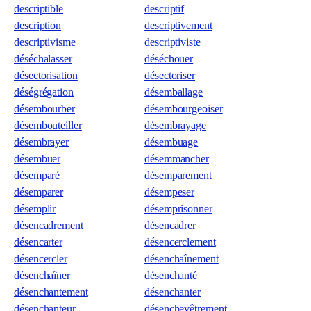
descriptible
descriptif
description
descriptivement
descriptivisme
descriptiviste
déséchalasser
déséchouer
désectorisation
désectoriser
déségrégation
désemballage
désembourber
désembourgeoiser
désembouteiller
désembrayage
désembrayer
désembuage
désembuer
désemmancher
désemparé
désemparement
désemparer
désempeser
désemplir
désemprisonner
désencadrement
désencadrer
désencarter
désencerclement
désencercler
désenchaînement
désenchaîner
désenchanté
désenchantement
désenchanter
désenchanteur
désenchevêtrement