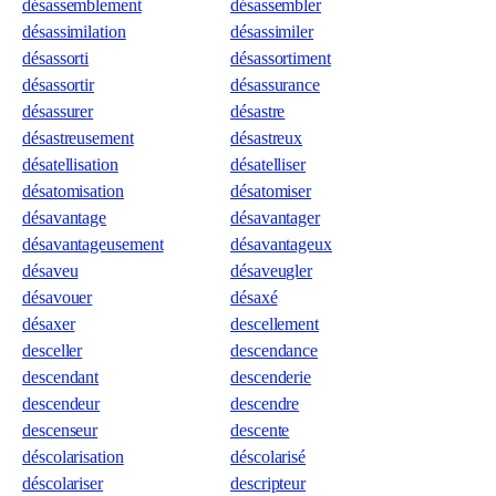
désassemblement
désassembler
désassimilation
désassimiler
désassorti
désassortiment
désassortir
désassurance
désassurer
désastre
désastreusement
désastreux
désatellisation
désatelliser
désatomisation
désatomiser
désavantage
désavantager
désavantageusement
désavantageux
désaveu
désaveugler
désavouer
désaxé
désaxer
descellement
desceller
descendance
descendant
descenderie
descendeur
descendre
descenseur
descente
déscolarisation
déscolarisé
déscolariser
descripteur