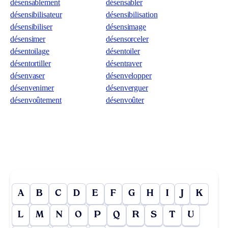
désensablement
désensabler
désensibilisateur
désensibilisation
désensibiliser
désensimage
désensimer
désensorceler
désentoilage
désentoiler
désentortiller
désentraver
désenvaser
désenvelopper
désenvenimer
désenverguer
désenvoûtement
désenvoûter
A
B
C
D
E
F
G
H
I
J
K
L
M
N
O
P
Q
R
S
T
U