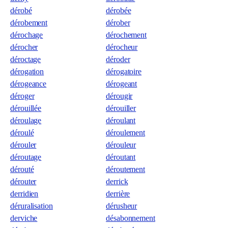
dérobé
dérobée
dérobement
dérober
dérochage
dérochement
dérocher
dérocheur
déroctage
déroder
dérogation
dérogatoire
dérogeance
dérogeant
déroger
dérougir
dérouillée
dérouiller
déroulage
déroulant
déroulé
déroulement
dérouler
dérouleur
déroutage
déroutant
dérouté
déroutement
dérouter
derrick
derridien
derrière
déruralisation
dérusheur
derviche
désabonnement