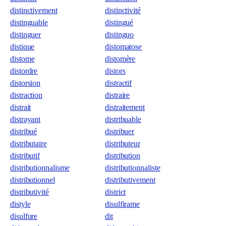
distinctivement
distinctivité
distinguable
distingué
distinguer
distinguo
distique
distomatose
distome
distomère
distordre
distors
distorsion
distractif
distraction
distraire
distrait
distraitement
distrayant
distribuable
distribué
distribuer
distributaire
distributeur
distributif
distribution
distributionnalisme
distributionnaliste
distributionnel
distributivement
distributivité
district
distyle
disulfirame
disulfure
dit