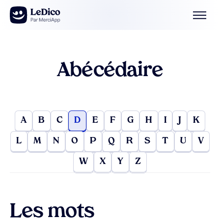
Aller au contenu
Abécédaire
A
B
C
D
E
F
G
H
I
J
K
L
M
N
O
P
Q
R
S
T
U
V
W
X
Y
Z
Les mots