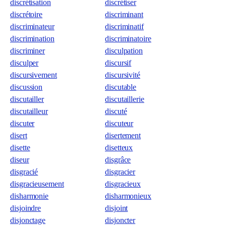
discrétisation
discrétiser
discrétoire
discriminant
discriminateur
discriminatif
discrimination
discriminatoire
discriminer
disculpation
disculper
discursif
discursivement
discursivité
discussion
discutable
discutailler
discutaillerie
discutailleur
discuté
discuter
discuteur
disert
disertement
disette
disetteux
diseur
disgrâce
disgracié
disgracier
disgracieusement
disgracieux
disharmonie
disharmonieux
disjoindre
disjoint
disjonctage
disjoncter