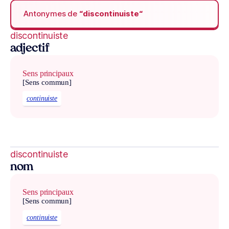
Antonymes de
“discontinuiste“
discontinuiste
adjectif
Sens principaux
[Sens commun]
continuiste
discontinuiste
nom
Sens principaux
[Sens commun]
continuiste