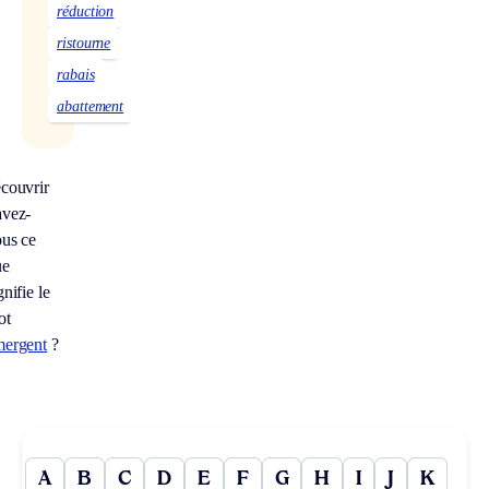
réduction
ristourne
rabais
abattement
couvrir
avez-
us ce
ue
gnifie le
ot
mergent
?
A
B
C
D
E
F
G
H
I
J
K