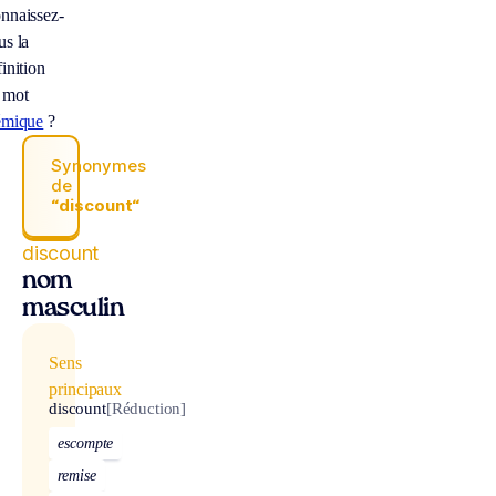
nnaissez-
us la
inition
 mot
émique
?
Synonymes
de
“discount“
discount
nom
masculin
Sens
principaux
discount
[Réduction]
escompte
remise