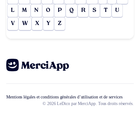
L
M
N
O
P
Q
R
S
T
U
V
W
X
Y
Z
Mentions légales et conditions générales d’utilisation et de services
© 2026 LeDico par MerciApp. Tous droits réservés.