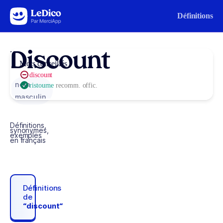
Aller au contenu
Définitions
Discount
Mots conseillés
discount
nom
ristourne
recomm. offic.
masculin
Définitions,
synonymes,
exemples
en français
Définitions
de
“discount“