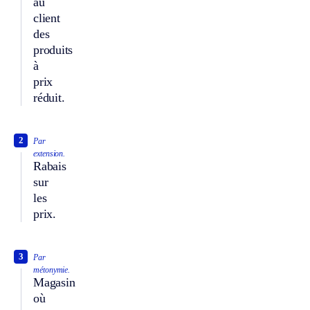
au
client
des
produits
à
prix
réduit.
2
Par
extension.
Rabais
sur
les
prix.
3
Par
métonymie.
Magasin
où