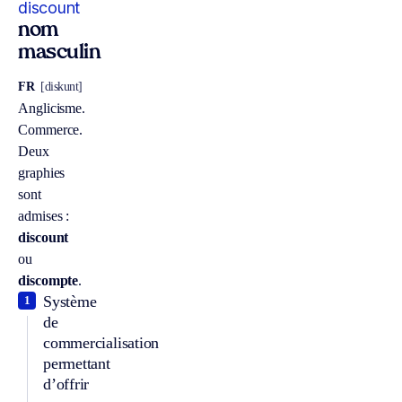
discount
nom
masculin
FR
[diskunt]
Anglicisme.
Commerce.
Deux
graphies
sont
admises :
discount
ou
discompte
.
Système
1
de
commercialisation
permettant
d’offrir