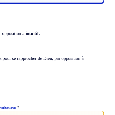
r opposition à
intuitif
.
fs pour se rapprocher de Dieu, par opposition à
embosseur
?