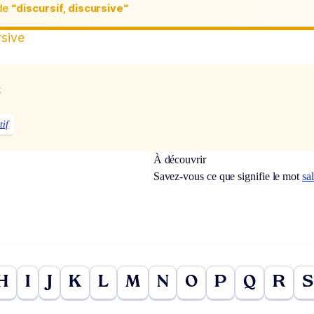
de
“discursif, discursive“
rsive
x
tif
À découvrir
Savez-vous ce que signifie le mot
sa
H
I
J
K
L
M
N
O
P
Q
R
S