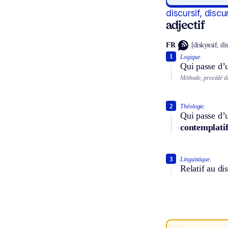
discursif, discu
adjectif
FR
[diskyʀsif, di
1
Logique.
Qui passe d’u
Méthode, procédé di
2
Théologie.
Qui passe d’u
contemplati
3
Linguistique.
Relatif au di