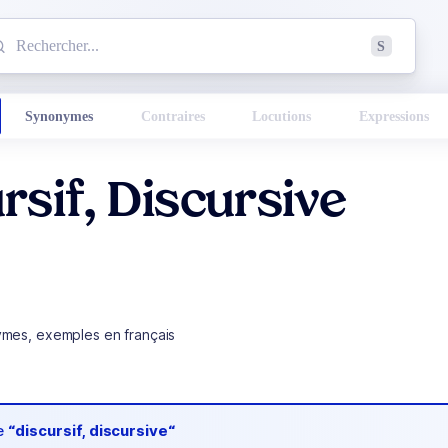
mmencez à chercher un mot dans le dictionnaire :
S
esults found.
Synonymes
Contraires
Locutions
Expressions
rsif, Discursive
ymes, exemples en français
de
“discursif, discursive“