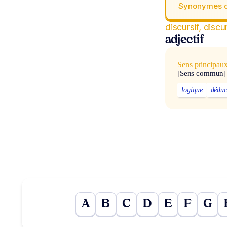
Synonymes 
discursif, discu
adjectif
Sens principau
[Sens commun]
logique
déduc
A
B
C
D
E
F
G