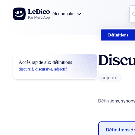
Aller au contenu
Co
Dictionnaire
0
r
Définitions
Discu
Accès rapide aux définitions
discursif, discursive, adjectif
adjectif
Définitions, synon
Définitions 