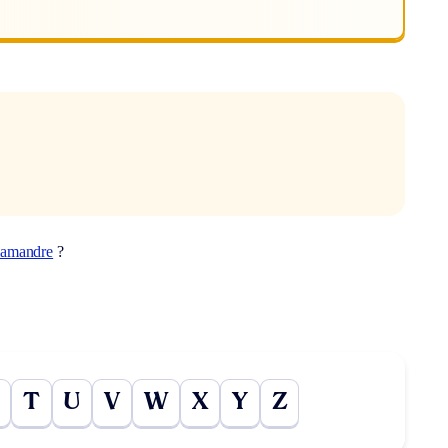
lamandre
?
T
U
V
W
X
Y
Z