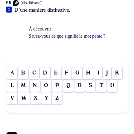
FR
[distɛ̃ktivmɑ̃]
D’une manière distinctive.
1
À découvrir
Savez-vous ce que signifie le mot
pente
?
A
B
C
D
E
F
G
H
I
J
K
L
M
N
O
P
Q
R
S
T
U
V
W
X
Y
Z