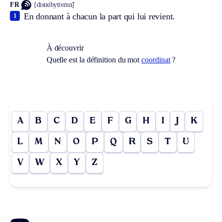
FR
[distʀibytivmɑ̃]
En donnant à chacun la part qui lui revient.
1
À découvrir
Quelle est la définition du mot
coordinat
?
A
B
C
D
E
F
G
H
I
J
K
L
M
N
O
P
Q
R
S
T
U
V
W
X
Y
Z