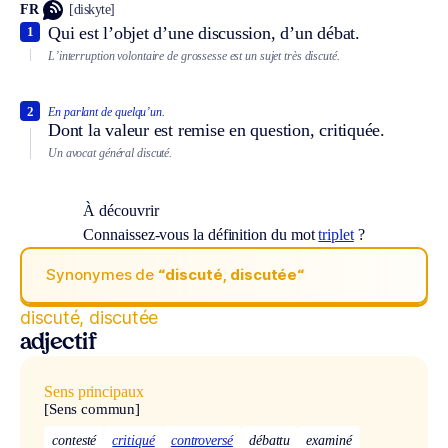
FR
[diskyte]
Qui est l’objet d’une discussion, d’un débat.
1
L’interruption volontaire de grossesse est un sujet très discuté.
2
En parlant de quelqu’un.
Dont la valeur est remise en question, critiquée.
Un avocat général discuté.
À découvrir
Connaissez-vous la définition du mot
triplet
?
Synonymes de
“discuté, discutée“
discuté, discutée
adjectif
Sens principaux
[Sens commun]
contesté
critiqué
controversé
débattu
examiné