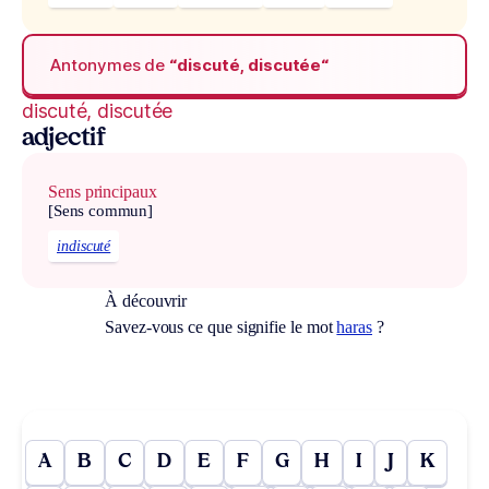
Antonymes de
“discuté, discutée“
discuté, discutée
adjectif
Sens principaux
[Sens commun]
indiscuté
À découvrir
Savez-vous ce que signifie le mot
haras
?
A
B
C
D
E
F
G
H
I
J
K