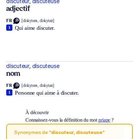
discuteur, discuteuse
adjectif
FR
[diskytœʀ, diskytøz]
Qui aime discuter.
1
discuteur, discuteuse
nom
FR
[diskytœʀ, diskytøz]
Personne qui aime à discuter.
1
À découvrir
Connaissez-vous la définition du mot
priape
?
Synonymes de
“discuteur, discuteuse“