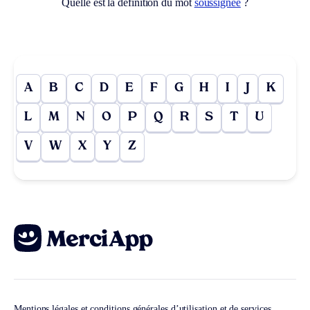
Quelle est la définition du mot
soussignée
?
A
B
C
D
E
F
G
H
I
J
K
L
M
N
O
P
Q
R
S
T
U
V
W
X
Y
Z
Mentions légales et conditions générales d’utilisation et de services