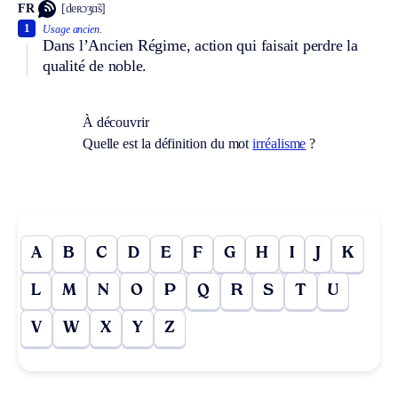
FR
[deʀɔʒɑ̃s]
1
Usage ancien.
Dans l’Ancien Régime, action qui faisait perdre la
qualité de noble.
À découvrir
Quelle est la définition du mot
irréalisme
?
A
B
C
D
E
F
G
H
I
J
K
L
M
N
O
P
Q
R
S
T
U
V
W
X
Y
Z