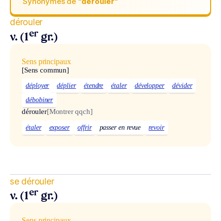
Synonymes de
“dérouler“
dérouler
er
v. (1
gr.)
Sens principaux
[Sens commun]
déployer
déplier
étendre
étaler
développer
dévider
débobiner
dérouler
[Montrer qqch]
étaler
exposer
offrir
passer en revue
revoir
se dérouler
er
v. (1
gr.)
Sens principaux