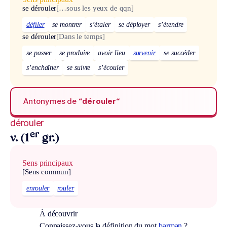
se dérouler
[…sous les yeux de qqn]
défiler
se montrer
s’étaler
se déployer
s’étendre
se dérouler
[Dans le temps]
se passer
se produire
avoir lieu
survenir
se succéder
s’enchaîner
se suivre
s’écouler
Antonymes de
“dérouler“
dérouler
er
v. (1
gr.)
Sens principaux
[Sens commun]
enrouler
rouler
À découvrir
Connaissez-vous la définition du mot
barman
?