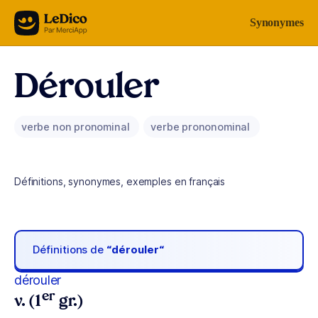
Aller au contenu
Synonymes
Dérouler
verbe non pronominal
verbe prononominal
Définitions, synonymes, exemples en français
Définitions de
“dérouler“
dérouler
er
v. (1
gr.)