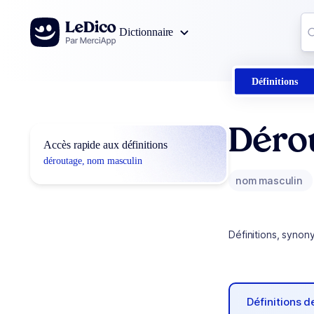
Aller au contenu
Co
Dictionnaire
0
r
Définitions
Déro
Accès rapide aux définitions
déroutage, nom masculin
nom masculin
Définitions, synon
Définitions 