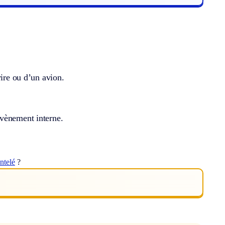
vire ou d’un avion.
évènement interne.
ntelé
?