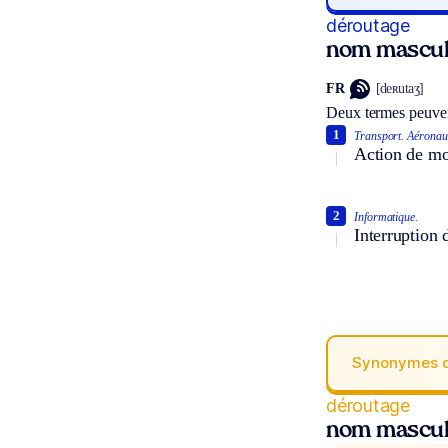
déroutage
nom mascul
FR
[deʀutaʒ]
Deux termes peuven
1
Transport.
Aéronaut
Action de mod
2
Informatique.
Interruption
Synonymes 
déroutage
nom mascul