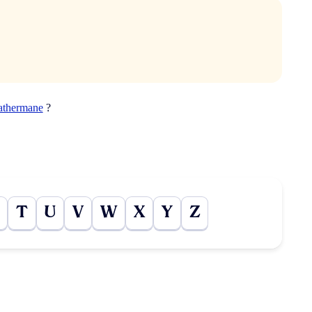
athermane
?
T
U
V
W
X
Y
Z