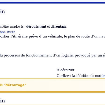
in
t être employés :
déroutement
et
déroutage
.
ique.
Marine.
ifier l’itinéraire prévu d’un véhicule, le plan de route d’un na
 du processus de fonctionnement d’un logiciel provoqué par un 
À découvrir
Quelle est la définition du mot
de
de
“déroutage“
in