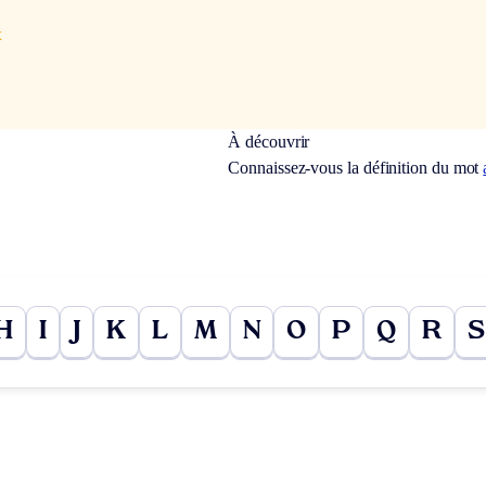
x
À découvrir
Connaissez-vous la définition du mot
H
I
J
K
L
M
N
O
P
Q
R
S