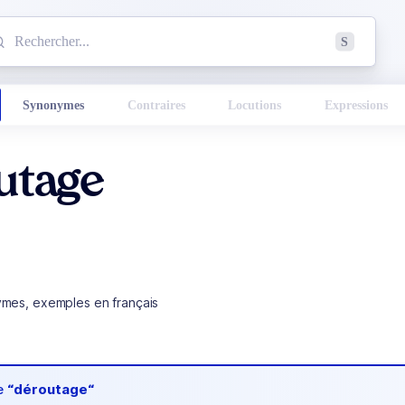
mmencez à chercher un mot dans le dictionnaire :
S
esults found.
Synonymes
Contraires
Locutions
Expressions
utage
ymes, exemples en français
de
“déroutage“