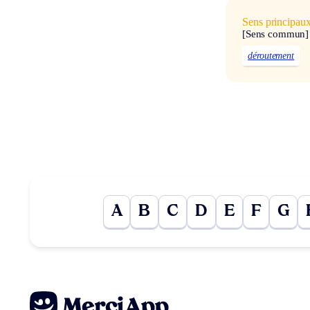
Sens principau
[Sens commun]
déroutement
A
B
C
D
E
F
G