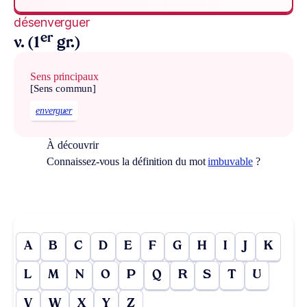
désenverguer
er
v. (1
gr.)
Sens principaux
[Sens commun]
enverguer
À découvrir
Connaissez-vous la définition du mot
imbuvable
?
A
B
C
D
E
F
G
H
I
J
K
L
M
N
O
P
Q
R
S
T
U
V
W
X
Y
Z