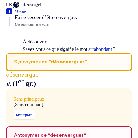
FR
[dezɑ̃vɛʀge]
1
Marine.
Faire cesser d’être envergué.
Désenverguer une voile.
À découvrir
Savez-vous ce que signifie le mot
surabondant
?
Synonymes de
“désenverguer“
désenverguer
er
v. (1
gr.)
Sens principaux
[Sens commun]
déverguer
Antonymes de
“désenverguer“