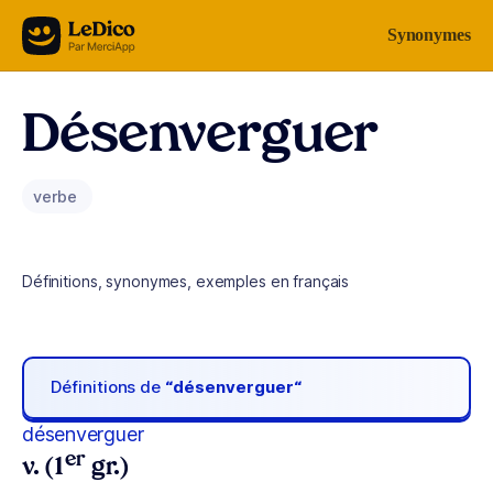
Aller au contenu
Synonymes
Désenverguer
verbe
Définitions, synonymes, exemples en français
Définitions de
“désenverguer“
désenverguer
er
v. (1
gr.)